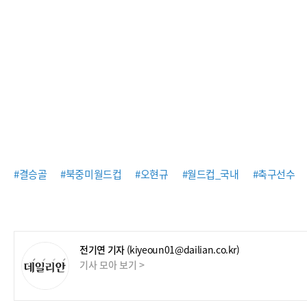
#결승골
#북중미월드컵
#오현규
#월드컵_국내
#축구선수
전기연 기자
(kiyeoun01@dailian.co.kr)
기사 모아 보기 >