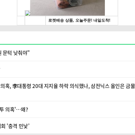
원 문턱 낮춰야"
?
의혹, 李대통령 20대 지지율 하락 의식했나, 삼전닉스 올인은 금물
투 의혹'…왜?
 '충격 민낯’