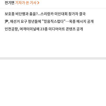
전기연
기자가 쓴 기사
보호종 비단뱀과 춤을?...스리랑카 미인대회 참가자 결국
尹, 재선거 요구 청년들에 "믿음직스럽다"…옥중 메시지 공개
인천공항, 여객터미널에 23종 미디어아트 콘텐츠 공개