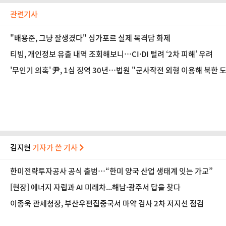
관련기사
"배용준, 그냥 잘생겼다" 싱가포르 실제 목격담 화제
티빙, 개인정보 유출 내역 조회해보니…CI·DI 털려 ‘2차 피해’ 우려
'무인기 의혹' 尹, 1심 징역 30년…법원 "군사작전 외형 이용해 북한 
김지현
기자가 쓴 기사
한미전략투자공사 공식 출범…“한미 양국 산업 생태계 잇는 가교”
[현장] 에너지 자립과 AI 미래차...해남·광주서 답을 찾다
이종욱 관세청장, 부산우편집중국서 마약 검사 2차 저지선 점검