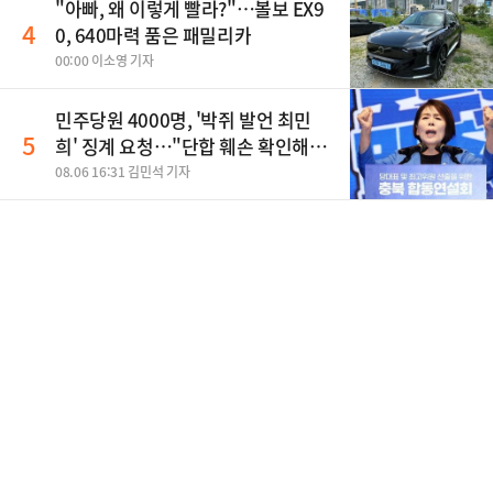
"아빠, 왜 이렇게 빨라?"…볼보 EX9
4
0, 640마력 품은 패밀리카
00:00 이소영 기자
민주당원 4000명, '박쥐 발언 최민
5
희' 징계 요청…"단합 훼손 확인해
야"
08.06 16:31 김민석 기자