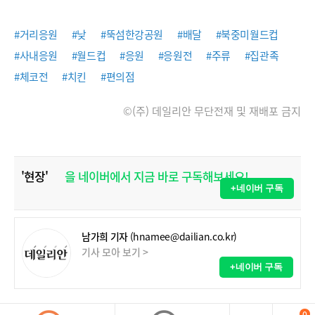
#거리응원
#낮
#뚝섬한강공원
#배달
#북중미월드컵
#사내응원
#월드컵
#응원
#응원전
#주류
#집관족
#체코전
#치킨
#편의점
©(주) 데일리안 무단전재 및 재배포 금지
'현장'
을 네이버에서 지금 바로 구독해보세요!
+네이버 구독
남가희 기자
(hnamee@dailian.co.kr)
기사 모아 보기 >
+네이버 구독
0