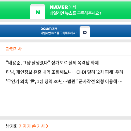
관련기사
"배용준, 그냥 잘생겼다" 싱가포르 실제 목격담 화제
티빙, 개인정보 유출 내역 조회해보니…CI·DI 털려 ‘2차 피해’ 우려
'무인기 의혹' 尹, 1심 징역 30년…법원 "군사작전 외형 이용해 북
한 도발 유도"
남가희
기자가 쓴 기사