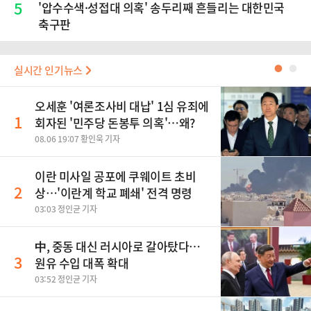
5
'압수수색·성접대 의혹' 송두리째 흔들리는 대한민국
축구판
실시간 인기뉴스
●
●
오세훈 '여론조사비 대납' 1심 유죄에
1
회자된 '민주당 돈봉투 의혹'…왜?
08.06 19:07 황인욱 기자
이란 미사일 공포에 쿠웨이트 초비
2
상…'이란계 학교 폐쇄' 전격 명령
03:03 정인균 기자
中, 중동 대신 러시아로 갈아탔다…
3
원유 수입 대폭 확대
03:52 정인균 기자