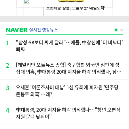
실시간 랭킹뉴스
1
"삼성·SK보다 싸게 달라"…애플, 中창신에 '더 비싸다'
퇴짜
2
[데일리안 오늘뉴스 종합] 축구협회 외국인 심판에 성
접대 의혹, 李대통령 20대 지지율 하락 의식했나, 삼전
닉스 올인은 금물, SK하이닉스 프리마켓 시초가 논란
재점화, 김민석 "과반 승리 가능성 99%" 등
3
오세훈 '여론조사비 대납' 1심 유죄에 회자된 '민주당
돈봉투 의혹'…왜?
4
李대통령, 20대 지지율 하락 의식했나…"청년 보편적
지원 문턱 낮춰야"