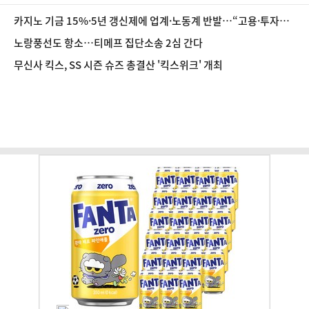
카지노 기금 15%·5년 갱신제에 업계·노동계 반발…“고용·투자
흔들”
노랑풍선도 항소…티메프 집단소송 2심 간다
무신사 킥스, SS 시즌 슈즈 총결산 '킥스위크' 개최