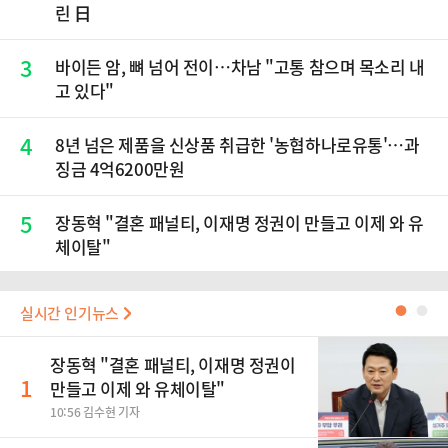
린 日
3
바이든 암, 뼈 넘어 전이…차남 "고통 참으며 목소리 내
고 있다"
4
8년 넘은 제품을 신상품 취급한 '농협하나로유통'…과
징금 4억6200만원
5
장동혁 "결혼 패널티, 이재명 정권이 만들고 이제 와 유
체이탈"
실시간 인기뉴스
●
●
장동혁 "결혼 패널티, 이재명 정권이
1
만들고 이제 와 유체이탈"
10:56 김수현 기자