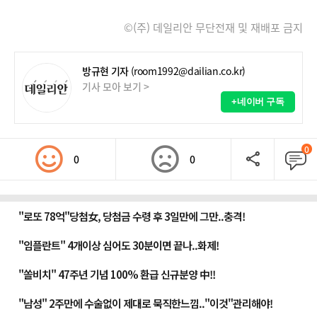
©(주) 데일리안 무단전재 및 재배포 금지
방규현 기자
(room1992@dailian.co.kr)
기사 모아 보기 >
+네이버 구독
0
0
0