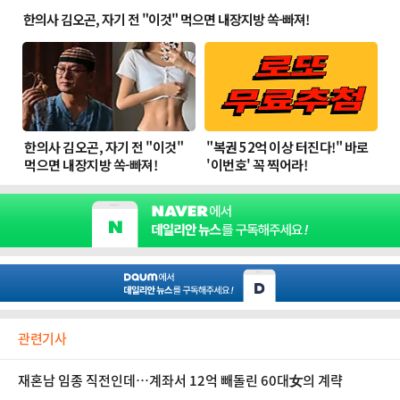
관련기사
재혼남 임종 직전인데…계좌서 12억 빼돌린 60대女의 계략