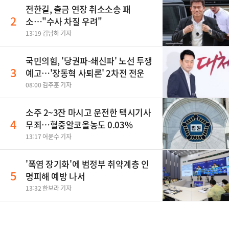
전한길, 출금 연장 취소소송 패
2
소…"수사 차질 우려"
13:19 김남하 기자
국민의힘, '당권파-쇄신파' 노선 투쟁
3
예고…'장동혁 사퇴론' 2차전 전운
08:00 김주훈 기자
소주 2~3잔 마시고 운전한 택시기사
4
무죄…혈중알코올농도 0.03%
13:17 어윤수 기자
'폭염 장기화'에 범정부 취약계층 인
5
명피해 예방 나서
13:32 한보라 기자