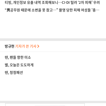
티빙, 개인정보 유출 내역 조회해보니…CI·DI 털려 ‘2차 피해’ 우려
"男공무원 때문에 소변을 못 참고…" 촬영 당한 피해 여성들 '충격
폭로'
방규현
기자가 쓴 기사
텐, 팬들 향한 미소
벨, 오늘은 도도하게
텐, 청청패션