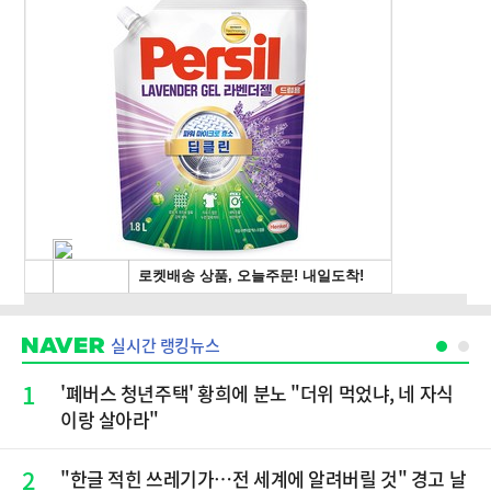
실시간 랭킹뉴스
1
'폐버스 청년주택' 황희에 분노 "더위 먹었냐, 네 자식
이랑 살아라"
2
"한글 적힌 쓰레기가…전 세계에 알려버릴 것" 경고 날