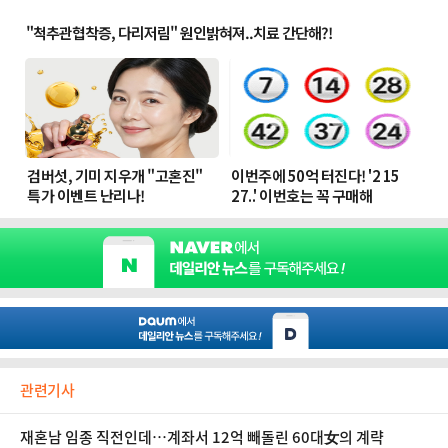
관련기사
재혼남 임종 직전인데…계좌서 12억 빼돌린 60대女의 계략