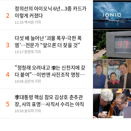
정의선의 아이오닉 6년...3종 카드가
2
이렇게 커졌다
11:35 백서원 기자
다섯 배 늘어난 ‘괴물 폭우·극한 폭
3
염’…전문가 “앞으론 더 잦을 것”
13:17 장정욱 기자
"정청래 오려내고 李는 신천지에 갖
4
다 붙여"…이번엔 사진조작 명청대
전
10:08 김민석 기자
李대통령 핵심 참모 김상호 춘추관
5
장, 사의 표명…사직서 수리는 아직
10:50 송오미 기자