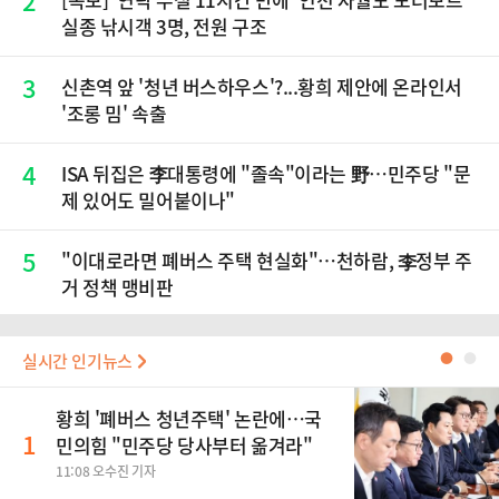
2
실종 낚시객 3명, 전원 구조
3
신촌역 앞 '청년 버스하우스'?...황희 제안에 온라인서
'조롱 밈' 속출
4
ISA 뒤집은 李대통령에 "졸속"이라는 野…민주당 "문
제 있어도 밀어붙이나"
5
"이대로라면 폐버스 주택 현실화"…천하람, 李정부 주
거 정책 맹비판
실시간 인기뉴스
●
●
황희 '폐버스 청년주택' 논란에…국
1
민의힘 "민주당 당사부터 옮겨라"
11:08 오수진 기자