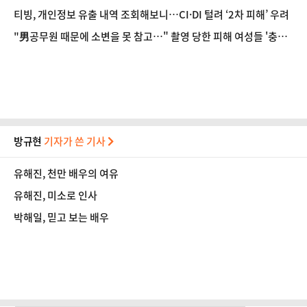
티빙, 개인정보 유출 내역 조회해보니…CI·DI 털려 ‘2차 피해’ 우려
"男공무원 때문에 소변을 못 참고…" 촬영 당한 피해 여성들 '충격
폭로'
방규현
기자가 쓴 기사
유해진, 천만 배우의 여유
유해진, 미소로 인사
박해일, 믿고 보는 배우