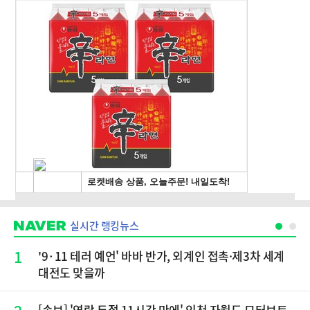
실시간 랭킹뉴스
1
'9·11 테러 예언' 바바 반가, 외계인 접촉·제3차 세계
대전도 맞을까
[속보] '연락 두절 11시간 만에' 인천 자월도 모터보트