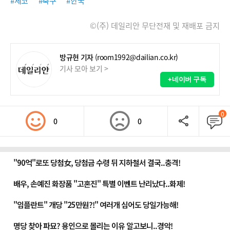
#체코
#축구
#한국
©(주) 데일리안 무단전재 및 재배포 금지
방규현 기자
(room1992@dailian.co.kr)
기사 모아 보기 >
+네이버 구독
0
0
0