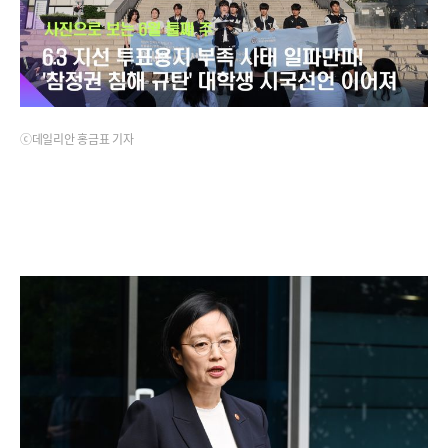
ⓒ데일리안 홍금표 기자