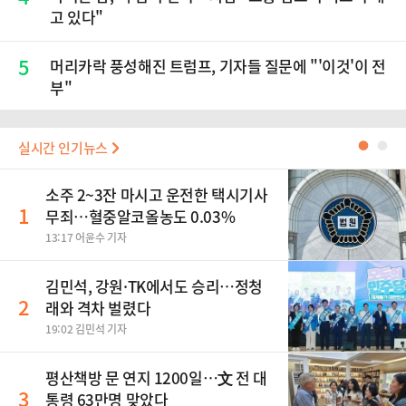
고 있다"
5
머리카락 풍성해진 트럼프, 기자들 질문에 "'이것'이 전
부"
실시간 인기뉴스
●
●
소주 2~3잔 마시고 운전한 택시기사
1
무죄…혈중알코올농도 0.03%
13:17 어윤수 기자
김민석, 강원·TK에서도 승리…정청
2
래와 격차 벌렸다
19:02 김민석 기자
평산책방 문 연지 1200일…文 전 대
3
통령 63만명 맞았다