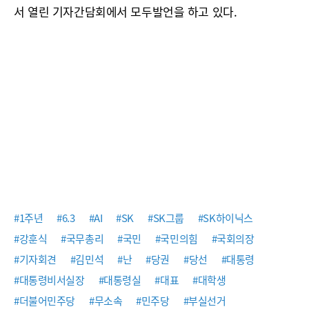
서 열린 기자간담회에서 모두발언을 하고 있다.
#1주년
#6.3
#AI
#SK
#SK그룹
#SK하이닉스
#강훈식
#국무총리
#국민
#국민의힘
#국회의장
#기자회견
#김민석
#난
#당권
#당선
#대통령
#대통령비서실장
#대통령실
#대표
#대학생
#더불어민주당
#무소속
#민주당
#부실선거