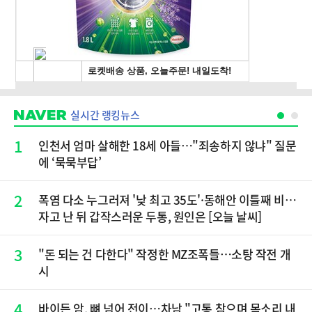
실시간 랭킹뉴스
1
인천서 엄마 살해한 18세 아들…"죄송하지 않냐" 질문
에 ‘묵묵부답’
2
폭염 다소 누그러져 '낮 최고 35도'·동해안 이틀째 비…
자고 난 뒤 갑작스러운 두통, 원인은 [오늘 날씨]
3
"돈 되는 건 다한다" 작정한 MZ조폭들…소탕 작전 개
시
4
바이든 암, 뼈 넘어 전이…차남 "고통 참으며 목소리 내