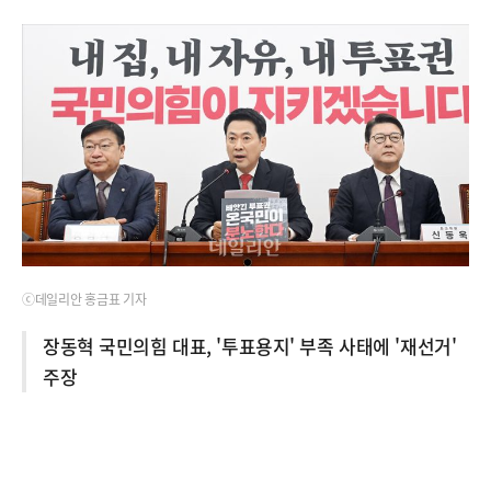
ⓒ데일리안 홍금표 기자
장동혁 국민의힘 대표, '투표용지' 부족 사태에 '재선거'
주장