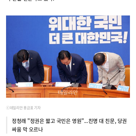
ⓒ데일리안 홍금표 기자
정청래 "정권은 짧고 국민은 영원"...친명 대 친문, 당권
싸움 막 오르나