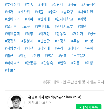
#부정선거
#부족
#사태
#상견례
#서울
#서울시장
#선거
#선관위
#선출
#송파
#송파구
#시국선언
#엔비디아
#여야
#연세대
#연세대학교
#예방
#오세훈
#요구
#원내대표
#원내지도부
#의원
#의원총회
#의총
#이재명
#장동혁
#재선거
#정권
#정점식
#정청래
#젠슨황
#조정식
#주장
#지명
#지방선거
#지선
#청와대
#총리
#최태원
#축하
#출근
#취임
#친명
#친문
#투표
#투표용지
#하이닉스
#한동훈
#한성숙
#협력
#회동
#회장
#후보자
©(주) 데일리안 무단전재 및 재배포 금지
홍금표 기자
(goldpyo@dailian.co.kr)
기사 모아 보기 >
+네이버 구독