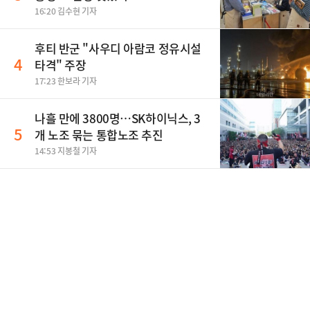
16:20 김수현 기자
후티 반군 "사우디 아람코 정유시설
4
타격" 주장
17:23 한보라 기자
나흘 만에 3800명…SK하이닉스, 3
5
개 노조 묶는 통합노조 추진
14:53 지봉철 기자