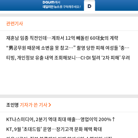
관련기사
재혼남 임종 직전인데…계좌서 12억 빼돌린 60대女의 계략
"男공무원 때문에 소변을 못 참고…" 촬영 당한 피해 여성들 '충격
폭로'
티빙, 개인정보 유출 내역 조회해보니…CI·DI 털려 ‘2차 피해’ 우려
조인영
기자가 쓴 기사
KT나스미디어, 2분기 역대 최대 매출…영업이익 200%↑
KT, 9월 '초대드림' 운영…장기고객 문화 혜택 확대