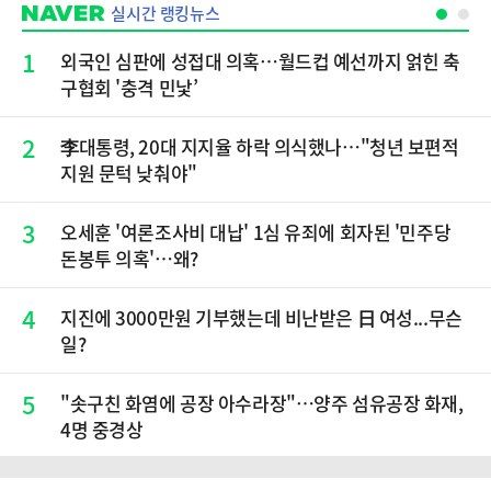
실시간 랭킹뉴스
1
외국인 심판에 성접대 의혹…월드컵 예선까지 얽힌 축
구협회 '충격 민낯’
2
李대통령, 20대 지지율 하락 의식했나…"청년 보편적
지원 문턱 낮춰야"
3
오세훈 '여론조사비 대납' 1심 유죄에 회자된 '민주당
돈봉투 의혹'…왜?
4
지진에 3000만원 기부했는데 비난받은 日 여성...무슨
일?
5
"솟구친 화염에 공장 아수라장"…양주 섬유공장 화재,
4명 중경상