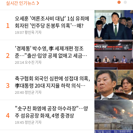
실시간 인기뉴스
●
●
오세훈 '여론조사비 대납' 1심 유죄에
1
회자된 '민주당 돈봉투 의혹'…왜?
19:07 황인욱 기자
'경제통' 박수영, 李 세제개편 정조
2
준…"출산·입양 공제 없애고 세금폭
탄"
20:14 오수진 기자
축구협회 외국인 심판에 성접대 의혹,
3
李대통령 20대 지지율 하락 의식했
나, 삼전닉스 올인은 금물, SK하이닉
20:40 정인균 기자
스 프리마켓 시초가 논란 재점화, 김
민석 "과반 승리 가능성 99%" 등
"솟구친 화염에 공장 아수라장"…양
4
주 섬유공장 화재, 4명 중경상
19:45 정인균 기자