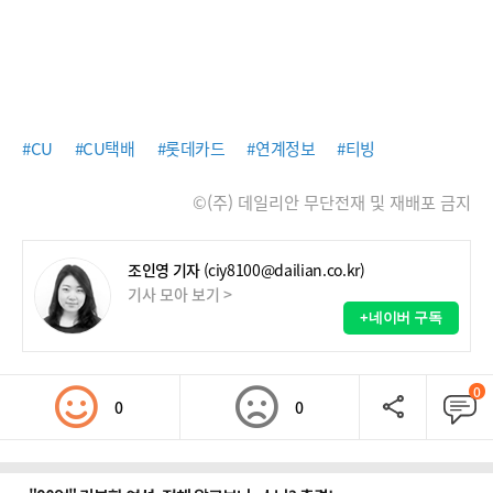
#CU
#CU택배
#롯데카드
#연계정보
#티빙
©(주) 데일리안 무단전재 및 재배포 금지
조인영 기자
(ciy8100@dailian.co.kr)
기사 모아 보기 >
+네이버 구독
0
0
0