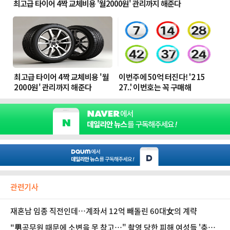
관련기사
재혼남 임종 직전인데…계좌서 12억 빼돌린 60대女의 계략
"男공무원 때문에 소변을 못 참고…" 촬영 당한 피해 여성들 '충격