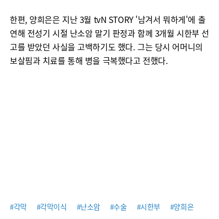
한편, 양희은은 지난 3월 tvN STORY '남겨서 뭐하게'에 출
연해 전성기 시절 난소암 말기 판정과 함께 3개월 시한부 선
고를 받았던 사실을 고백하기도 했다. 그는 당시 어머니의
보살핌과 치료를 통해 병을 극복했다고 전했다.
#각막
#각막이식
#난소암
#수술
#시한부
#양희은