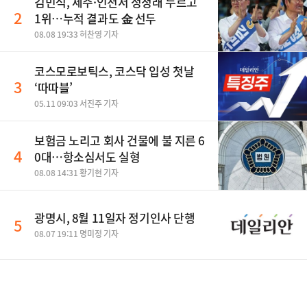
김민석, 제주·인천서 정청래 누르고
2
1위…누적 결과도 金 선두
08.08 19:33 허찬영 기자
코스모로보틱스, 코스닥 입성 첫날
3
‘따따블’
05.11 09:03 서진주 기자
보험금 노리고 회사 건물에 불 지른 6
4
0대…항소심서도 실형
08.08 14:31 황기현 기자
광명시, 8월 11일자 정기인사 단행
5
08.07 19:11 명미정 기자