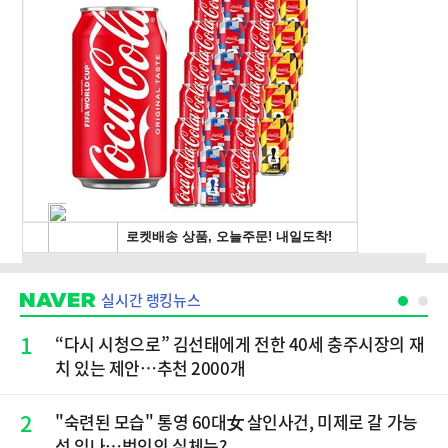
실시간 랭킹뉴스
1
“다시 시청으로” 김선태에게 전한 40세 충주시장의 재
치 있는 제안…추천 2000개
2
"숙련된 모습" 통영 60대女 살인사건, 미제로 갈 가능
성 있나…범인의 실체는?