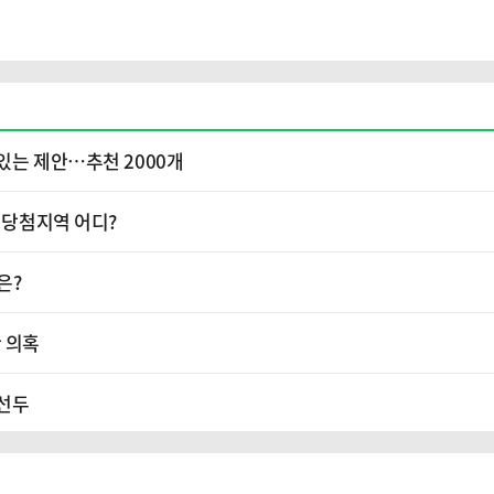
있는 제안…추천 2000개
1등 당첨지역 어디?
은?
 의혹
 선두