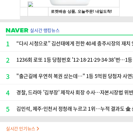
실시간 랭킹뉴스
1
“다시 시청으로” 김선태에게 전한 40세 충주시장의 재치 
2
1236회 로또 1등 당첨번호 '12·18·21·29·34·38'번…
3
"출근길에 우연히 복권 샀는데…" 1등 5억원 당첨자 사연
4
경찰, 드라마 '김부장' 제작사 회장 수사…자본시장법 위반
5
김민석, 제주·인천서 정청래 누르고 1위…누적 결과도 金
실시간 인기뉴스