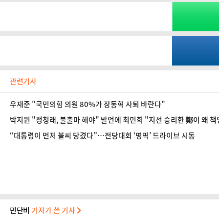
관련기사
우재준 "국민의힘 의원 80%가 장동혁 사퇴 바란다"
박지원 "정청래, 불출마 해야" 발언에 최민희 "지선 승리한 鄭이 왜 책
“대통령이 먼저 불씨 당겼다”…전당대회 ‘명픽’ 드라이브 시동
민단비
기자가 쓴 기사