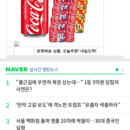
실시간 랭킹뉴스
1
"출근길에 우연히 복권 샀는데…" 1등 5억원 당첨자
사연은?
2
‘탄약 고갈 보도’에 격노한 트럼프 “유출자 색출하라”
3
서울 백화점 돌며 명품 20차례 싹쓸이…30대 중국인
실형