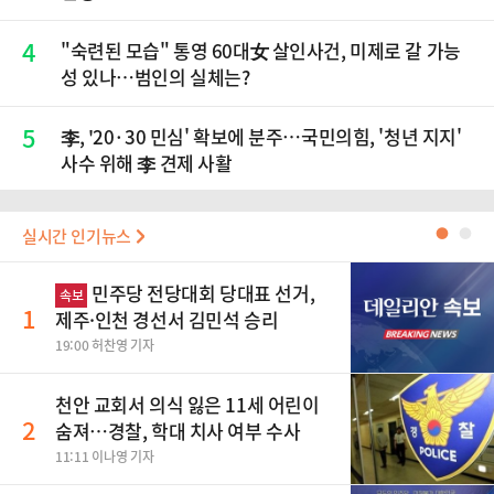
4
"숙련된 모습" 통영 60대女 살인사건, 미제로 갈 가능
성 있나…범인의 실체는?
5
李, '20·30 민심' 확보에 분주…국민의힘, '청년 지지'
사수 위해 李 견제 사활
실시간 인기뉴스
●
●
민주당 전당대회 당대표 선거,
속보
1
제주·인천 경선서 김민석 승리
19:00 허찬영 기자
천안 교회서 의식 잃은 11세 어린이
2
숨져…경찰, 학대 치사 여부 수사
11:11 이나영 기자