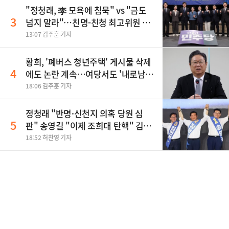
"정청래, 李 모욕에 침묵" vs "금도
3
넘지 말라"…친명-친청 최고위원 후
보, 제주서 격돌
13:07 김주훈 기자
황희, '폐버스 청년주택' 게시물 삭제
4
에도 논란 계속…여당서도 '내로남
불' 비판
18:06 김주훈 기자
정청래 "반명·신천지 의혹 당원 심
5
판" 송영길 "이제 조희대 탄핵" 김민
석 "대체불가 민주당"
18:52 허찬영 기자