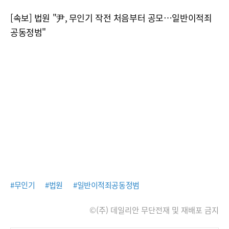
[속보] 법원 "尹, 무인기 작전 처음부터 공모…일반이적죄
공동정범"
#무인기
#법원
#일반이적죄공동정범
©(주) 데일리안 무단전재 및 재배포 금지