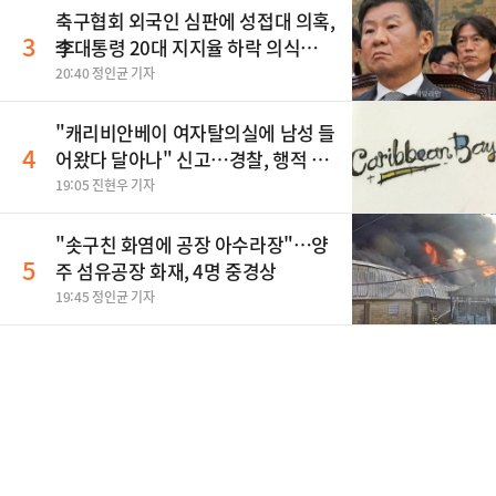
축구협회 외국인 심판에 성접대 의혹,
3
李대통령 20대 지지율 하락 의식했
나, 삼전닉스 올인은 금물, SK하이닉
20:40 정인균 기자
스 프리마켓 시초가 논란 재점화, 김
민석 "과반 승리 가능성 99%" 등
"캐리비안베이 여자탈의실에 남성 들
4
어왔다 달아나" 신고…경찰, 행적 추
적 중
19:05 진현우 기자
"솟구친 화염에 공장 아수라장"…양
5
주 섬유공장 화재, 4명 중경상
19:45 정인균 기자