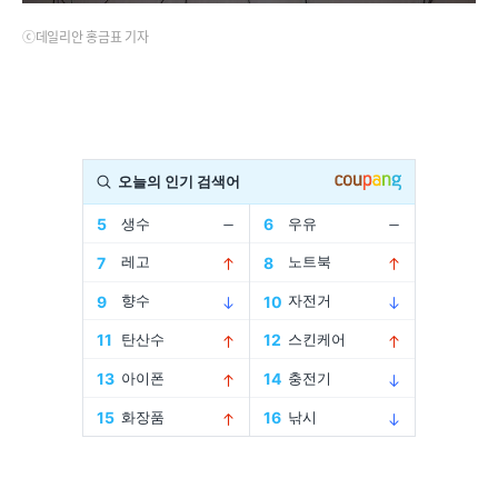
ⓒ데일리안 홍금표 기자