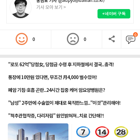
홍금표 기자
(goldpyo@dailian.co.kr)
기사 모아 보기 >
+네이버 구독
0
0
0