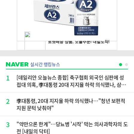
실시간 랭킹뉴스
1
[데일리안 오늘뉴스 종합] 축구협회 외국인 심판에 성
접대 의혹, 李대통령 20대 지지율 하락 의식했나, 삼전
닉스 올인은 금물, SK하이닉스 프리마켓 시초가 논란
재점화, 김민석 "과반 승리 가능성 99%" 등
2
李대통령, 20대 지지율 하락 의식했나…"청년 보편적
지원 문턱 낮춰야"
3
"약만으론 한계"…당뇨병 '시작' 막는 의사과학자의 도
전 [내일의 닥터]