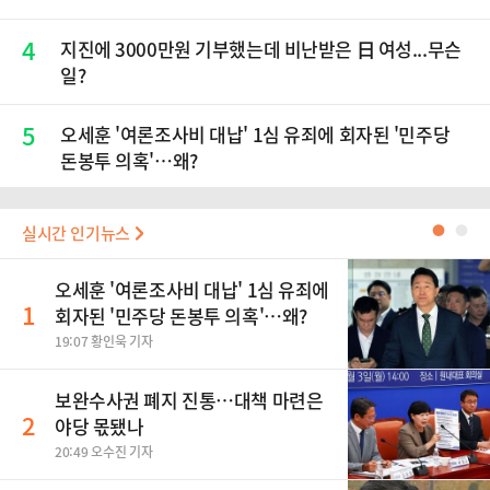
4
지진에 3000만원 기부했는데 비난받은 日 여성...무슨
일?
5
오세훈 '여론조사비 대납' 1심 유죄에 회자된 '민주당
돈봉투 의혹'…왜?
실시간 인기뉴스
●
●
오세훈 '여론조사비 대납' 1심 유죄에
1
회자된 '민주당 돈봉투 의혹'…왜?
19:07 황인욱 기자
보완수사권 폐지 진통…대책 마련은
2
야당 몫됐나
20:49 오수진 기자