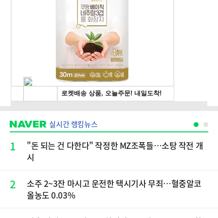
실시간 랭킹뉴스
1
"돈 되는 건 다한다" 작정한 MZ조폭들…소탕 작전 개
시
2
소주 2~3잔 마시고 운전한 택시기사 무죄…혈중알코
올농도 0.03%