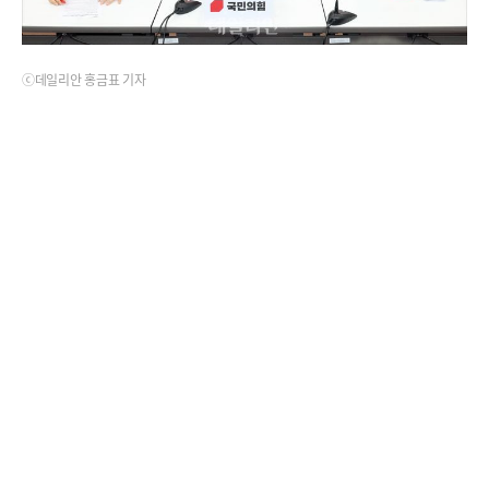
ⓒ데일리안 홍금표 기자