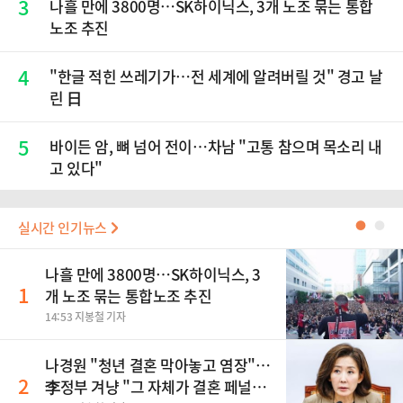
3
나흘 만에 3800명…SK하이닉스, 3개 노조 묶는 통합
노조 추진
4
"한글 적힌 쓰레기가…전 세계에 알려버릴 것" 경고 날
린 日
5
바이든 암, 뼈 넘어 전이…차남 "고통 참으며 목소리 내
고 있다"
실시간 인기뉴스
●
●
나흘 만에 3800명…SK하이닉스, 3
1
개 노조 묶는 통합노조 추진
14:53 지봉철 기자
나경원 "청년 결혼 막아놓고 염장"…
2
李정부 겨냥 "그 자체가 결혼 페널