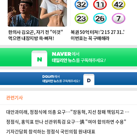
관련기사
대안과미래, 정점식에 의총 요구…"장동혁, 지선 참패 책임지고 사
퇴해야"
정점식, 홍익표 만나 선관위특검 요구…洪 "여야 합의하면 수용"
기자간담회 참석하는 정점식 국민의힘 원내대표