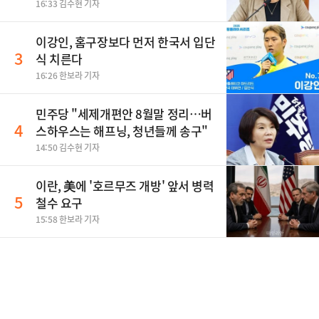
티"
16:33 김수현 기자
이강인, 홈구장보다 먼저 한국서 입단
3
식 치른다
16:26 한보라 기자
민주당 "세제개편안 8월말 정리…버
4
스하우스는 해프닝, 청년들께 송구"
14:50 김수현 기자
이란, 美에 '호르무즈 개방' 앞서 병력
5
철수 요구
15:58 한보라 기자