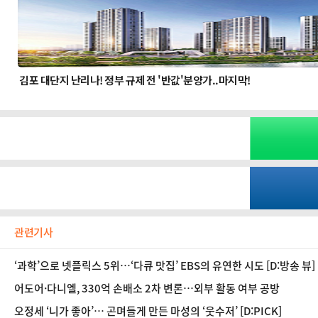
관련기사
‘과학’으로 넷플릭스 5위…‘다큐 맛집’ EBS의 유연한 시도 [D:방송 뷰]
어도어·다니엘, 330억 손배소 2차 변론…외부 활동 여부 공방
오정세 ‘니가 좋아’… 곤며들게 만든 마성의 ‘웃수저’ [D:PICK]