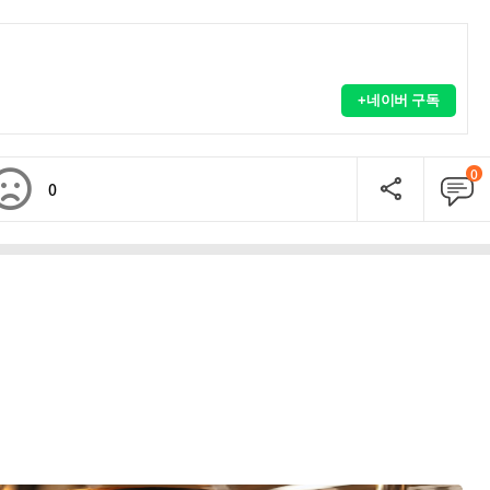
+네이버 구독
0
0