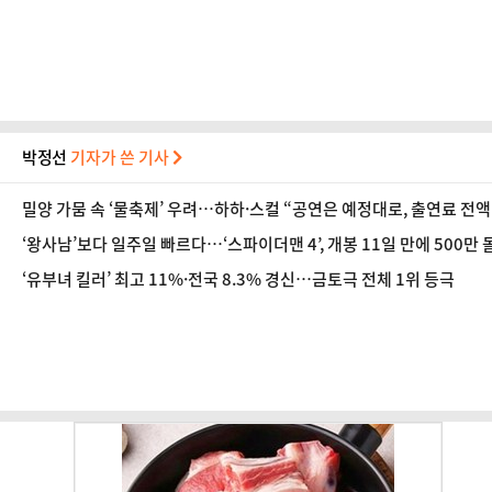
박정선
기자가 쓴 기사
밀양 가뭄 속 ‘물축제’ 우려…하하·스컬 “공연은 예정대로, 출연료 전액
‘왕사남’보다 일주일 빠르다…‘스파이더맨 4’, 개봉 11일 만에 500만 
‘유부녀 킬러’ 최고 11%·전국 8.3% 경신…금토극 전체 1위 등극