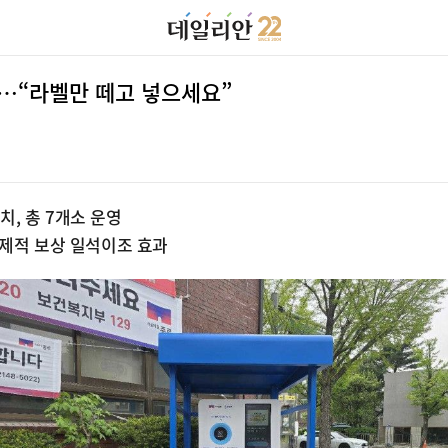
확대…“라벨만 떼고 넣으세요”
, 총 7개소 운영
경제적 보상 일석이조 효과