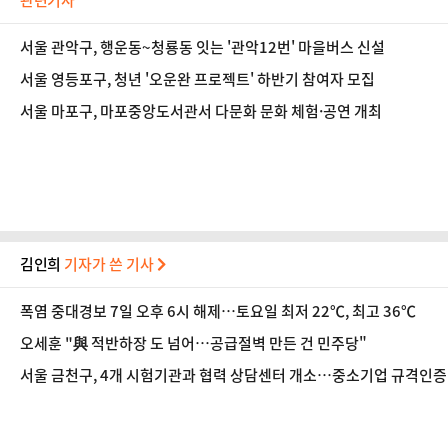
관련기사
서울 관악구, 행운동~청룡동 잇는 '관악12번' 마을버스 신설
서울 영등포구, 청년 '오운완 프로젝트' 하반기 참여자 모집
서울 마포구, 마포중앙도서관서 다문화 문화 체험·공연 개최
김인희
기자가 쓴 기사
폭염 중대경보 7일 오후 6시 해제…토요일 최저 22℃, 최고 36℃
오세훈 "與 적반하장 도 넘어…공급절벽 만든 건 민주당"
서울 금천구, 4개 시험기관과 협력 상담센터 개소…중소기업 규격인증