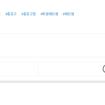
로
#종로구
#종로구청
#투명페트병
#페트병