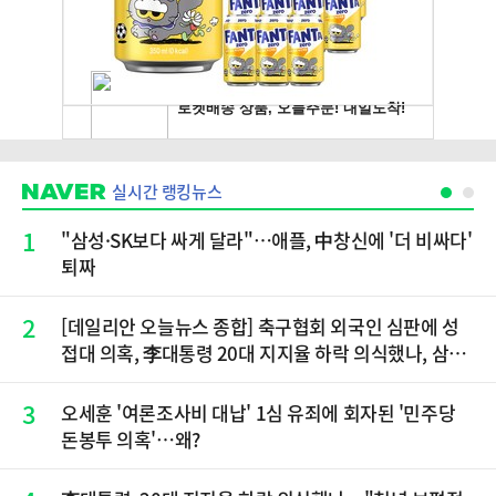
실시간 랭킹뉴스
1
"삼성·SK보다 싸게 달라"…애플, 中창신에 '더 비싸다'
퇴짜
2
[데일리안 오늘뉴스 종합] 축구협회 외국인 심판에 성
접대 의혹, 李대통령 20대 지지율 하락 의식했나, 삼전
닉스 올인은 금물, SK하이닉스 프리마켓 시초가 논란
재점화, 김민석 "과반 승리 가능성 99%" 등
3
오세훈 '여론조사비 대납' 1심 유죄에 회자된 '민주당
돈봉투 의혹'…왜?