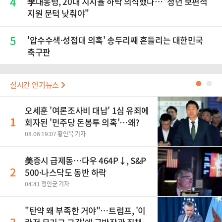
4
李대통령, 20대 지지율 하락 의식했나…"청년 보편적
지원 문턱 낮춰야"
5
'압수수색·성접대 의혹' 송두리째 흔들리는 대한민국
축구판
실시간 인기뉴스
●
●
오세훈 '여론조사비 대납' 1심 유죄에
1
회자된 '민주당 돈봉투 의혹'…왜?
08.06 19:07 황인욱 기자
美증시 급제동…다우 464P↓, S&P
2
500·나스닥도 동반 하락
04:41 정인균 기자
"탄약 왜 부족한 거야"…트럼프, '이
3