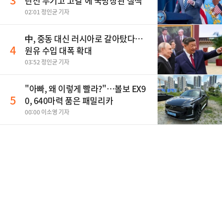
란전 무기고 고갈'에 국방장관 질책
02:01 정인균 기자
中, 중동 대신 러시아로 갈아탔다…
4
원유 수입 대폭 확대
03:52 정인균 기자
"아빠, 왜 이렇게 빨라?"…볼보 EX9
5
0, 640마력 품은 패밀리카
00:00 이소영 기자