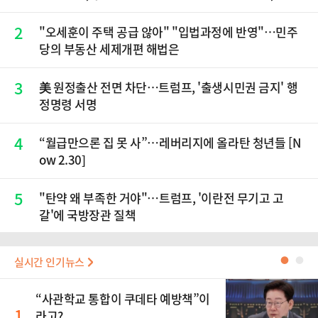
닉스 올인은 금물, SK하이닉스 프리마켓 시초가 논란
재점화, 김민석 "과반 승리 가능성 99%" 등
2
"오세훈이 주택 공급 않아" "입법과정에 반영"…민주
당의 부동산 세제개편 해법은
3
美 원정출산 전면 차단…트럼프, '출생시민권 금지' 행
정명령 서명
4
“월급만으론 집 못 사”…레버리지에 올라탄 청년들 [N
ow 2.30]
5
"탄약 왜 부족한 거야"…트럼프, '이란전 무기고 고
갈'에 국방장관 질책
실시간 인기뉴스
●
●
“사관학교 통합이 쿠데타 예방책”이
1
라고?