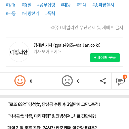
#강경
#경찰
#공무집행
#대응
#모욕
#송파경찰서
#조롱
#지방선거
#폭력
©(주) 데일리안 무단전재 및 재배포 금지
김혜민 기자
(gpals4965@dailian.co.kr)
기사 모아 보기 >
+네이버 구독
0
0
0