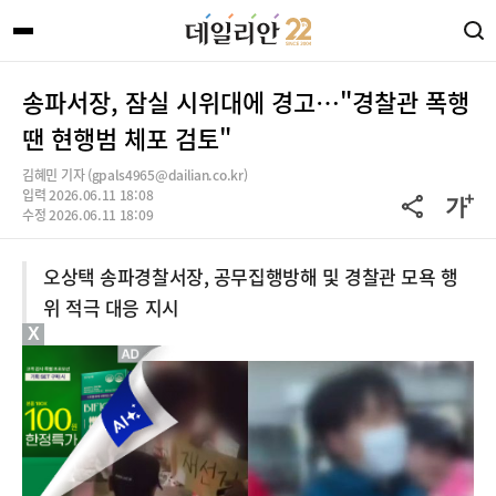
송파서장, 잠실 시위대에 경고…"경찰관 폭행
땐 현행범 체포 검토"
김혜민 기자 (gpals4965@dailian.co.kr)
입력 2026.06.11 18:08
수정 2026.06.11 18:09
오상택 송파경찰서장, 공무집행방해 및 경찰관 모욕 행
위 적극 대응 지시
X