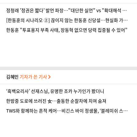
정청래 '정권은 짧다' 발언 파장…"대단한 실언" vs "확대해석 금
지"
[한동훈의 시나리오 ②] 끊이지 않는 한동훈 신당설…현실화 가능
성은?
한동훈 "투표용지 부족 사태, 장동혁 없으면 당력 집중될 수 있어"
김혜민
기자가 쓴 기사
‘흑백요리사’ 선재스님, 유명한 조카 누가인가 봤더니
한밤중 도로에 쓰러진 女…출동한 순찰차에 치여 숨져
TWS와 함께하는 흔적 케어…비긴스 바이 정샘물, ‘블레미쉬 스트
라이크’ 캠페인