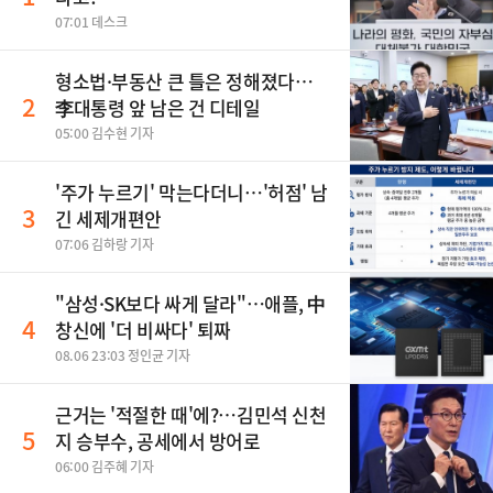
07:01 데스크
형소법·부동산 큰 틀은 정해졌다…
2
李대통령 앞 남은 건 디테일
05:00 김수현 기자
'주가 누르기' 막는다더니…'허점' 남
3
긴 세제개편안
07:06 김하랑 기자
"삼성·SK보다 싸게 달라"…애플, 中
4
창신에 '더 비싸다' 퇴짜
08.06 23:03 정인균 기자
근거는 '적절한 때'에?…김민석 신천
5
지 승부수, 공세에서 방어로
06:00 김주혜 기자