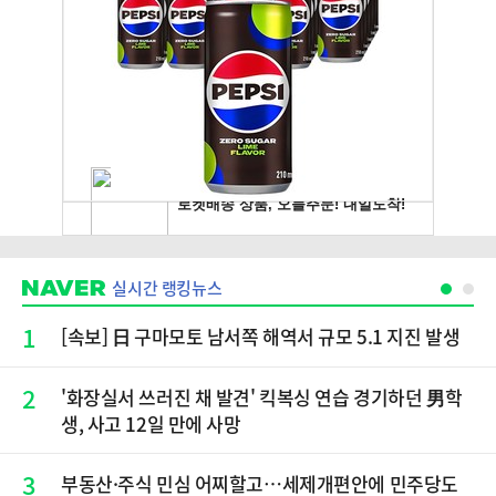
실시간 랭킹뉴스
1
[속보] 日 구마모토 남서쪽 해역서 규모 5.1 지진 발생
2
'화장실서 쓰러진 채 발견' 킥복싱 연습 경기하던 男학
생, 사고 12일 만에 사망
3
부동산·주식 민심 어찌할고…세제개편안에 민주당도