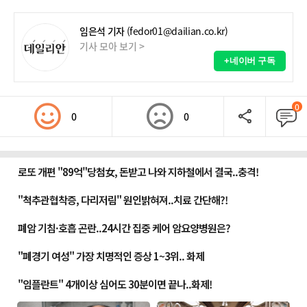
임은석 기자
(fedor01@dailian.co.kr)
기사 모아 보기 >
+네이버 구독
0
0
0