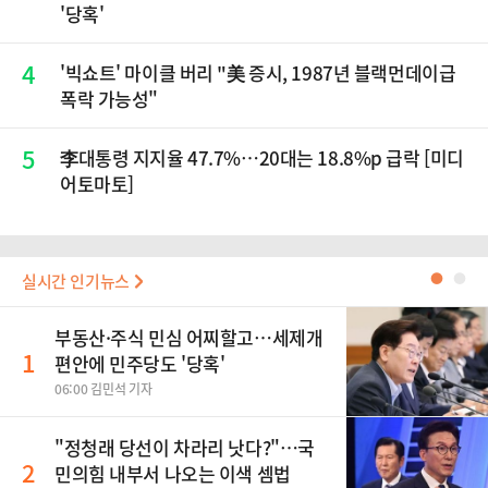
'당혹'
4
'빅쇼트' 마이클 버리 "美 증시, 1987년 블랙먼데이급
폭락 가능성"
5
李대통령 지지율 47.7%…20대는 18.8%p 급락 [미디
어토마토]
실시간 인기뉴스
●
●
부동산·주식 민심 어찌할고…세제개
1
편안에 민주당도 '당혹'
06:00 김민석 기자
​"정청래 당선이 차라리 낫다?"…국
2
민의힘 내부서 나오는 이색 셈법