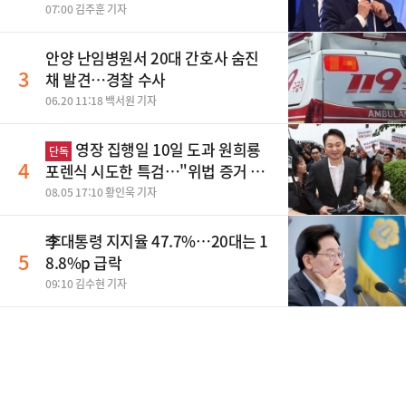
07:00 김주훈 기자
안양 난임병원서 20대 간호사 숨진
3
채 발견…경찰 수사
06.20 11:18 백서원 기자
영장 집행일 10일 도과 원희룡
단독
4
포렌식 시도한 특검…"위법 증거 수
집" 지적
08.05 17:10 황인욱 기자
李대통령 지지율 47.7%…20대는 1
5
8.8%p 급락
09:10 김수현 기자