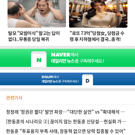
관련기사
정청래 '정권은 짧다' 발언 파장…"대단한 실언" vs "확대해석 금
지"
[한동훈의 시나리오 ②] 끊이지 않는 한동훈 신당설…현실화 가능
성은?
한동훈 "투표용지 부족 사태, 장동혁 없으면 당력 집중될 수 있어"