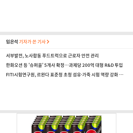
임은석
기자가 쓴 기사
서부발전, 노사합동 푸드트럭으로 근로자 안전 관리
한화오션 등 '슈퍼을' 5개사 확정…과제당 200억 대형 R&D 투입
FITI시험연구원, 르완다 표준청 초청 섬유·가죽 시험 역량 강화 교
육 성료