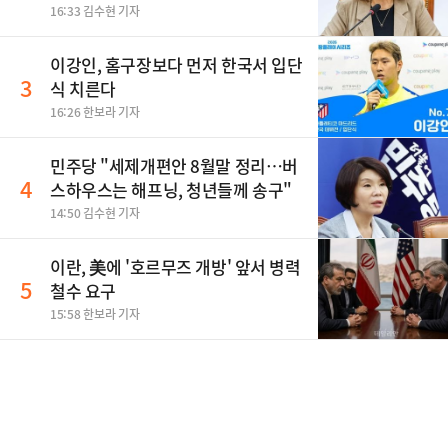
티"
16:33 김수현 기자
이강인, 홈구장보다 먼저 한국서 입단
3
식 치른다
16:26 한보라 기자
민주당 "세제개편안 8월말 정리…버
4
스하우스는 해프닝, 청년들께 송구"
14:50 김수현 기자
이란, 美에 '호르무즈 개방' 앞서 병력
5
철수 요구
15:58 한보라 기자