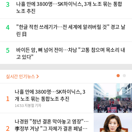
3
나흘 만에 3800명…SK하이닉스, 3개 노조 묶는 통합
노조 추진
4
"한글 적힌 쓰레기가…전 세계에 알려버릴 것" 경고 날
린 日
5
바이든 암, 뼈 넘어 전이…차남 "고통 참으며 목소리 내
고 있다"
실시간 인기뉴스
●
●
나흘 만에 3800명…SK하이닉스, 3
1
개 노조 묶는 통합노조 추진
14:53 지봉철 기자
나경원 "청년 결혼 막아놓고 염장"…
2
李정부 겨냥 "그 자체가 결혼 페널