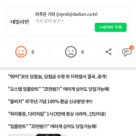
이주은 기자
(jnjes6@dailian.co.kr)
기사 모아 보기 >
+네이버 구독
0
0
0