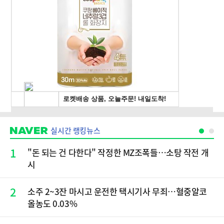
실시간 랭킹뉴스
1
"돈 되는 건 다한다" 작정한 MZ조폭들…소탕 작전 개
시
2
소주 2~3잔 마시고 운전한 택시기사 무죄…혈중알코
올농도 0.03%