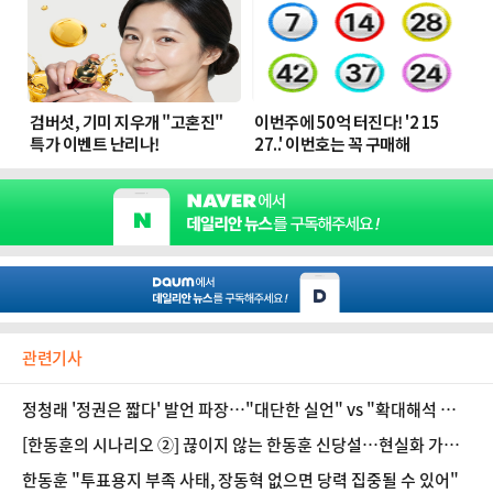
관련기사
정청래 '정권은 짧다' 발언 파장…"대단한 실언" vs "확대해석 금
지"
[한동훈의 시나리오 ②] 끊이지 않는 한동훈 신당설…현실화 가능
성은?
한동훈 "투표용지 부족 사태, 장동혁 없으면 당력 집중될 수 있어"