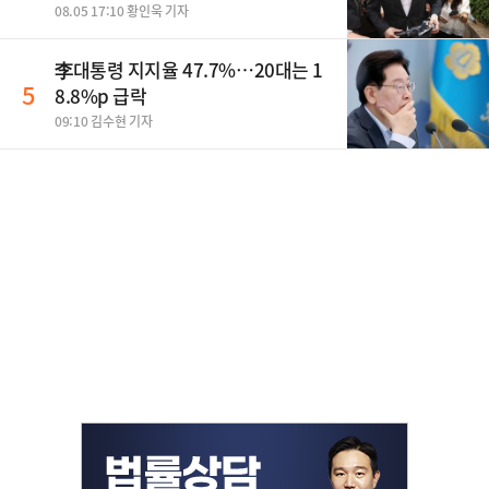
집" 지적
08.05 17:10 황인욱 기자
李대통령 지지율 47.7%…20대는 1
5
8.8%p 급락
09:10 김수현 기자