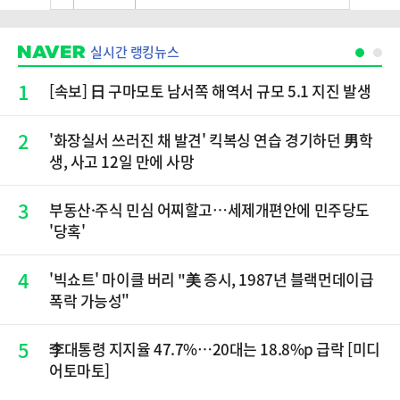
실시간 랭킹뉴스
1
[속보] 日 구마모토 남서쪽 해역서 규모 5.1 지진 발생
2
'화장실서 쓰러진 채 발견' 킥복싱 연습 경기하던 男학
생, 사고 12일 만에 사망
3
부동산·주식 민심 어찌할고…세제개편안에 민주당도
'당혹'
4
'빅쇼트' 마이클 버리 "美 증시, 1987년 블랙먼데이급
폭락 가능성"
5
李대통령 지지율 47.7%…20대는 18.8%p 급락 [미디
어토마토]