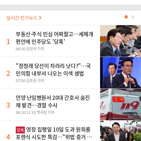
실시간 인기뉴스
●
●
부동산·주식 민심 어찌할고…세제개
1
편안에 민주당도 '당혹'
06:00 김민석 기자
​"정청래 당선이 차라리 낫다?"…국
2
민의힘 내부서 나오는 이색 셈법
07:00 김주훈 기자
안양 난임병원서 20대 간호사 숨진
3
채 발견…경찰 수사
06.20 11:18 백서원 기자
영장 집행일 10일 도과 원희룡
단독
4
포렌식 시도한 특검…"위법 증거 수