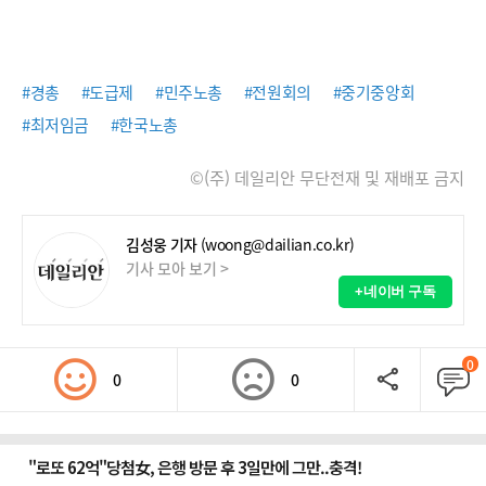
#경총
#도급제
#민주노총
#전원회의
#중기중앙회
#최저임금
#한국노총
©(주) 데일리안 무단전재 및 재배포 금지
김성웅 기자
(woong@dailian.co.kr)
기사 모아 보기 >
+네이버 구독
0
0
0