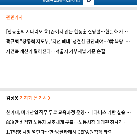
관련기사
[한동훈의 시나리오 ②] 끊이지 않는 한동훈 신당설…현실화 가능
성은?
곽규택 "장동혁 지도부, '지선 패배' 냉철한 판단해야…'韓 복당' 당
장은 부담"
재건축 계산기 달라진다…서울시 기부채납 기준 손질
김성웅
기자가 쓴 기사
한기대, 미래산업 직무 무료 교육과정 운영…메타버스 기반 실습 도
입
869만 비정형 노동자 보호체계 구축…노동시장 대개편 청사진 공
개
1.7억명 시장 열린다…한-방글라데시 CEPA 원칙적 타결