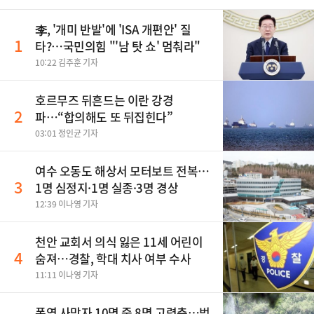
李, '개미 반발'에 'ISA 개편안' 질
1
타?…국민의힘 "'남 탓 쇼' 멈춰라"
10:22 김주훈 기자
호르무즈 뒤흔드는 이란 강경
2
파…“합의해도 또 뒤집힌다”
03:01 정인균 기자
여수 오동도 해상서 모터보트 전복…
3
1명 심정지·1명 실종·3명 경상
12:39 이나영 기자
천안 교회서 의식 잃은 11세 어린이
4
숨져…경찰, 학대 치사 여부 수사
11:11 이나영 기자
폭염 사망자 10명 중 8명 고령층…범