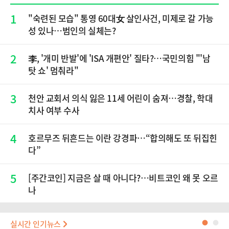
1
"숙련된 모습" 통영 60대女 살인사건, 미제로 갈 가능
성 있나…범인의 실체는?
2
李, '개미 반발'에 'ISA 개편안' 질타?…국민의힘 "'남
탓 쇼' 멈춰라"
3
천안 교회서 의식 잃은 11세 어린이 숨져…경찰, 학대
치사 여부 수사
4
호르무즈 뒤흔드는 이란 강경파…“합의해도 또 뒤집힌
다”
5
[주간코인] 지금은 살 때 아니다?…비트코인 왜 못 오르
나
실시간 인기뉴스
●
●