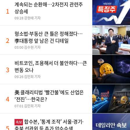
계속되는 순환매…2차전지 관련주
1
상승세
09:28 강현태 기자
형소법·부동산 큰 틀은 정해졌다…
2
李대통령 앞 남은 건 디테일
05:00 김수현 기자
비트코인, 조용해서 더 불안하다…큰
3
변동 오나
09:26 김민희 기자
美 클래리티법 ‘빨간불’에도 산업은
4
‘전진’…한국은?
07:01 김민희 기자
합수본, '통계 조작' 서울·경기·
속보
5
충북 선관위 등 추가 압수수색