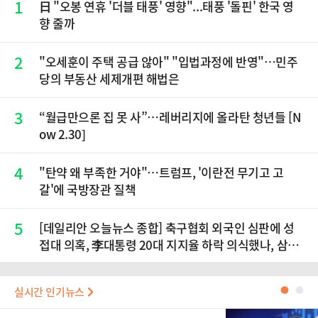
1
日 "오봉 연휴 '더블 태풍' 영향"...태풍 '돌핀' 한국 영
향 줄까
2
"오세훈이 주택 공급 않아" "입법과정에 반영"…민주
당의 부동산 세제개편 해법은
3
“월급만으론 집 못 사”…레버리지에 올라탄 청년들 [N
ow 2.30]
4
"탄약 왜 부족한 거야"…트럼프, '이란전 무기고 고
갈'에 국방장관 질책
5
[데일리안 오늘뉴스 종합] 축구협회 외국인 심판에 성
접대 의혹, 李대통령 20대 지지율 하락 의식했나, 삼전
닉스 올인은 금물, SK하이닉스 프리마켓 시초가 논란
재점화, 김민석 "과반 승리 가능성 99%" 등
실시간 인기뉴스
●
●