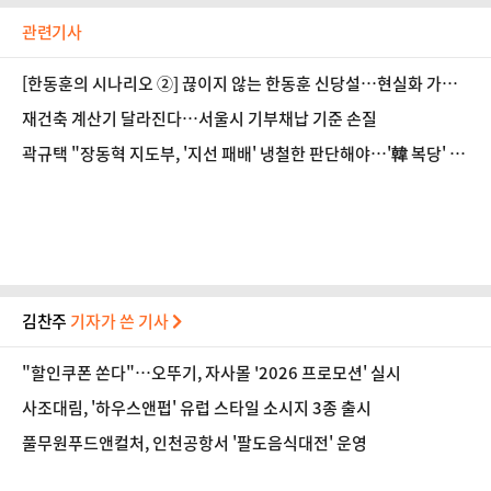
관련기사
[한동훈의 시나리오 ②] 끊이지 않는 한동훈 신당설…현실화 가능
성은?
재건축 계산기 달라진다…서울시 기부채납 기준 손질
곽규택 "장동혁 지도부, '지선 패배' 냉철한 판단해야…'韓 복당' 당
장은 부담"
김찬주
기자가 쓴 기사
"할인쿠폰 쏜다"…오뚜기, 자사몰 '2026 프로모션' 실시
사조대림, '하우스앤펍' 유럽 스타일 소시지 3종 출시
풀무원푸드앤컬처, 인천공항서 '팔도음식대전' 운영