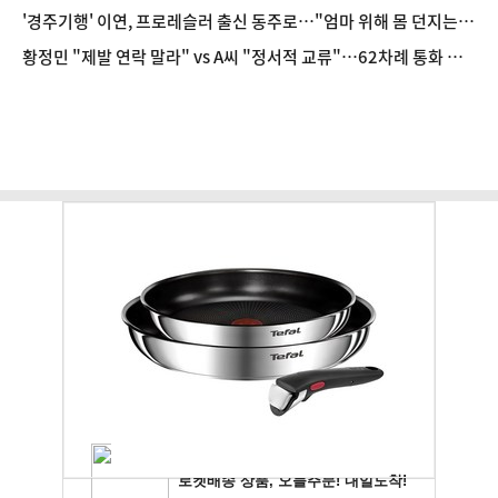
예인 저격
'경주기행' 이연, 프로레슬러 출신 동주로…"엄마 위해 몸 던지는
셋째 딸"
황정민 "제발 연락 말라" vs A씨 "정서적 교류"…62차례 통화 공
방