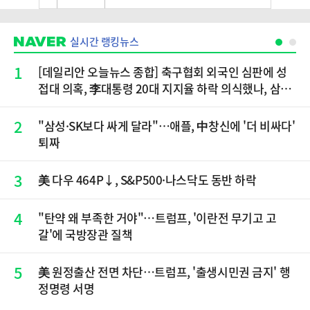
실시간 랭킹뉴스
1
[데일리안 오늘뉴스 종합] 축구협회 외국인 심판에 성
접대 의혹, 李대통령 20대 지지율 하락 의식했나, 삼전
닉스 올인은 금물, SK하이닉스 프리마켓 시초가 논란
재점화, 김민석 "과반 승리 가능성 99%" 등
2
"삼성·SK보다 싸게 달라"…애플, 中창신에 '더 비싸다'
퇴짜
3
美 다우 464P↓, S&P500·나스닥도 동반 하락
4
"탄약 왜 부족한 거야"…트럼프, '이란전 무기고 고
갈'에 국방장관 질책
5
美 원정출산 전면 차단…트럼프, '출생시민권 금지' 행
정명령 서명