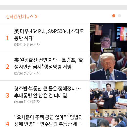
실시간 인기뉴스
●
●
美 다우 464P↓, S&P500·나스닥도
1
동반 하락
04:41 정인균 기자
美 원정출산 전면 차단…트럼프, '출
2
생시민권 금지' 행정명령 서명
05:34 정인균 기자
형소법·부동산 큰 틀은 정해졌다…
3
李대통령 앞 남은 건 디테일
05:00 김수현 기자
"오세훈이 주택 공급 않아" "입법과
4
정에 반영"…민주당의 부동산 세제