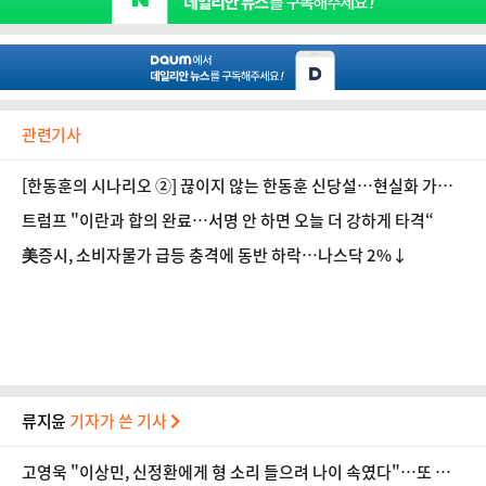
관련기사
[한동훈의 시나리오 ②] 끊이지 않는 한동훈 신당설…현실화 가능
성은?
트럼프 "이란과 합의 완료…서명 안 하면 오늘 더 강하게 타격“
美증시, 소비자물가 급등 충격에 동반 하락…나스닥 2%↓
류지윤
기자가 쓴 기사
고영욱 "이상민, 신정환에게 형 소리 들으려 나이 속였다"…또 연