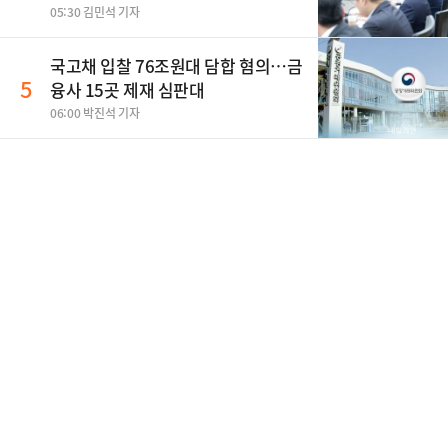
개편 해법은
05:30 김민석 기자
국고채 입찰 76조원대 담합 혐의…금
5
융사 15곳 제재 심판대
06:00 박진석 기자