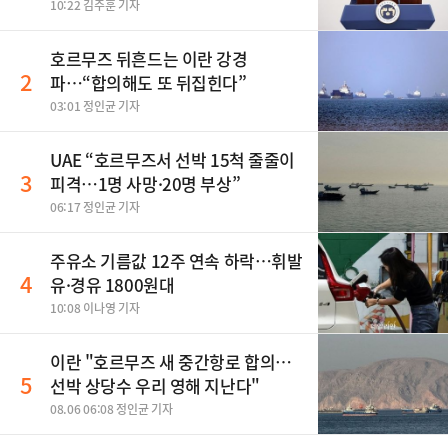
10:22 김주훈 기자
호르무즈 뒤흔드는 이란 강경
2
파…“합의해도 또 뒤집힌다”
03:01 정인균 기자
UAE “호르무즈서 선박 15척 줄줄이
3
피격…1명 사망·20명 부상”
06:17 정인균 기자
주유소 기름값 12주 연속 하락…휘발
4
유·경유 1800원대
10:08 이나영 기자
이란 "호르무즈 새 중간항로 합의…
5
선박 상당수 우리 영해 지난다"
08.06 06:08 정인균 기자