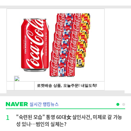
실시간 랭킹뉴스
1
"숙련된 모습" 통영 60대女 살인사건, 미제로 갈 가능
성 있나…범인의 실체는?