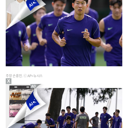
주장 손흥민. ⓒ AP=뉴시스
X