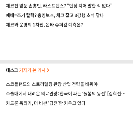
체코전 앞둔 손흥민, 라스트댄스? “단정 지어 말한 적 없다”
패배=조기 탈락? 홍명보호, 체코 잡고 8강행 초석 닦나
체코와 운명의 1차전, 옵타 슈퍼컴 예측은?
데스크
기자가 쓴 기사
스코틀랜드의 스토리텔링 관광 산업 전략을 배워야
수술대에서 내려온 의료관광: 한국이 파는 ‘돌봄의 동선’ [김희선의
글로벌 K컬처 이야기
]
㉖
카드론 옥죄기, 더 비싼 ‘급전’만 키우고 있다