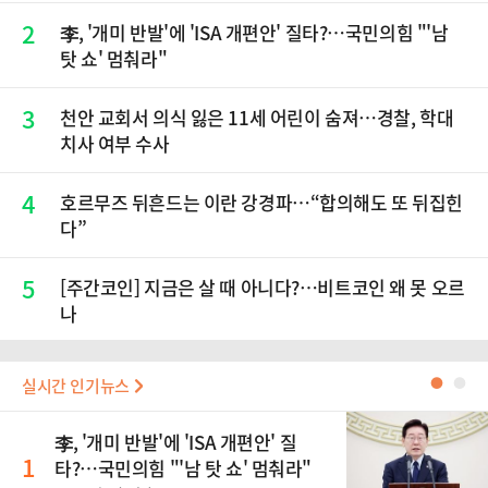
2
李, '개미 반발'에 'ISA 개편안' 질타?…국민의힘 "'남
탓 쇼' 멈춰라"
3
천안 교회서 의식 잃은 11세 어린이 숨져…경찰, 학대
치사 여부 수사
4
호르무즈 뒤흔드는 이란 강경파…“합의해도 또 뒤집힌
다”
5
[주간코인] 지금은 살 때 아니다?…비트코인 왜 못 오르
나
실시간 인기뉴스
●
●
李, '개미 반발'에 'ISA 개편안' 질
1
타?…국민의힘 "'남 탓 쇼' 멈춰라"