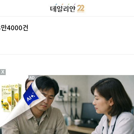
만4000건
X