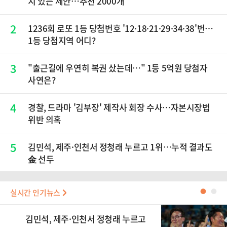
치 있는 제안…추천 2000개
2
1236회 로또 1등 당첨번호 '12·18·21·29·34·38'번…
1등 당첨지역 어디?
3
"출근길에 우연히 복권 샀는데…" 1등 5억원 당첨자
사연은?
4
경찰, 드라마 '김부장' 제작사 회장 수사…자본시장법
위반 의혹
5
김민석, 제주·인천서 정청래 누르고 1위…누적 결과도
金 선두
실시간 인기뉴스
●
●
김민석, 제주·인천서 정청래 누르고