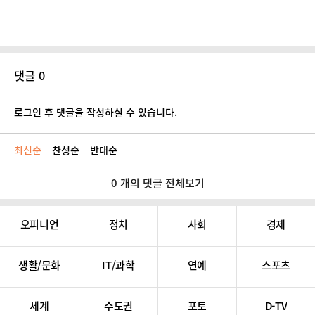
댓글 0
로그인 후 댓글을 작성하실 수 있습니다.
최신순
찬성순
반대순
0 개의 댓글 전체보기
오피니언
정치
사회
경제
생활/문화
IT/과학
연예
스포츠
세계
수도권
포토
D-TV