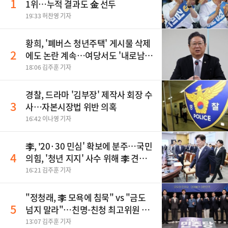
1
1위…누적 결과도 金 선두
19:33 허찬영 기자
황희, '폐버스 청년주택' 게시물 삭제
2
에도 논란 계속…여당서도 '내로남
불' 비판
18:06 김주훈 기자
경찰, 드라마 '김부장' 제작사 회장 수
3
사…자본시장법 위반 의혹
16:42 이나영 기자
李, '20·30 민심' 확보에 분주…국민
4
의힘, '청년 지지' 사수 위해 李 견제
사활
16:21 김주훈 기자
"정청래, 李 모욕에 침묵" vs "금도
5
넘지 말라"…친명-친청 최고위원 후
보, 제주서 격돌
13:07 김주훈 기자