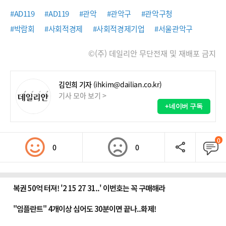
#AD119
#AD119
#관악
#관악구
#관악구청
#박람회
#사회적경제
#사회적경제기업
#서울관악구
©(주) 데일리안 무단전재 및 재배포 금지
김인희 기자
(ihkim@dailian.co.kr)
기사 모아 보기 >
+네이버 구독
0
0
0