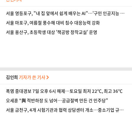
서울 영등포구, "내 집 앞에서 쉽게 배우는 AI"…'구민 인공지능 교
육' 수강생 모집
서울 마포구, 여름철 풍수해 대비 침수 대응능력 강화
서울 용산구, 초등학생 대상 '책공방 창작교실' 운영
김인희
기자가 쓴 기사
폭염 중대경보 7일 오후 6시 해제…토요일 최저 22℃, 최고 36℃
오세훈 "與 적반하장 도 넘어…공급절벽 만든 건 민주당"
서울 금천구, 4개 시험기관과 협력 상담센터 개소…중소기업 규격
인증 취득 지원