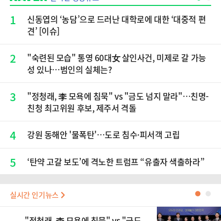
1
신동엽의 ‘농담’으로 드러난 대학로에 대한 ‘대중적 편
견’ [이슈]
2
"숙련된 모습" 통영 60대女 살인사건, 미제로 갈 가능
성 있나…범인의 실체는?
3
"정청래, 李 모욕에 침묵" vs "금도 넘지 말라"…친명-
친청 최고위원 후보, 제주서 격돌
4
강원 동해안 '물폭탄'…도로 침수·피서객 고립
5
‘탄약 고갈 보도’에 격노한 트럼프 “유출자 색출하라”
실시간 인기뉴스
●
●
"정청래, 李 모욕에 침묵" vs "금도