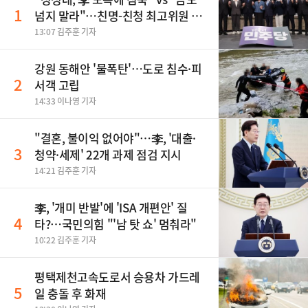
1
넘지 말라"…친명-친청 최고위원 후
보, 제주서 격돌
13:07 김주훈 기자
강원 동해안 '물폭탄'…도로 침수·피
2
서객 고립
14:33 이나영 기자
"결혼, 불이익 없어야"…李, '대출·
3
청약·세제' 22개 과제 점검 지시
14:21 김주훈 기자
李, '개미 반발'에 'ISA 개편안' 질
4
타?…국민의힘 "'남 탓 쇼' 멈춰라"
10:22 김주훈 기자
평택제천고속도로서 승용차 가드레
5
일 충돌 후 화재