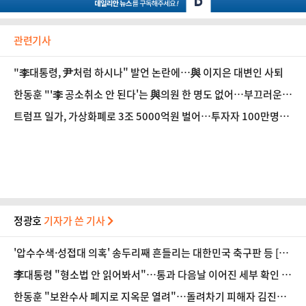
관련기사
"李대통령, 尹처럼 하시나" 발언 논란에…與 이지은 대변인 사퇴
한동훈 "'李 공소취소 안 된다'는 與의원 한 명도 없어…부끄러운
줄 알라"
트럼프 일가, 가상화폐로 3조 5000억원 벌어…투자자 100만명
‘피눈물’
정광호
기자가 쓴 기사
'압수수색·성접대 의혹' 송두리째 흔들리는 대한민국 축구판 등 [8/
7(금) 데일리안 출근길 뉴스]
李대통령 "형소법 안 읽어봐서"…통과 다음날 이어진 세부 확인 작
업(종합) 등 [8/6(목) 데일리안 출근길 뉴스]
한동훈 "보완수사 폐지로 지옥문 열려"…돌려차기 피해자 김진주