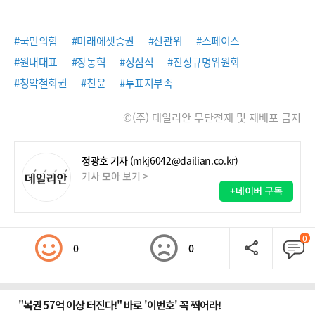
#국민의힘
#미래에셋증권
#선관위
#스페이스
#원내대표
#장동혁
#정점식
#진상규명위원회
#청약철회권
#친윤
#투표지부족
©(주) 데일리안 무단전재 및 재배포 금지
정광호 기자
(mkj6042@dailian.co.kr)
기사 모아 보기 >
+네이버 구독
0
0
0