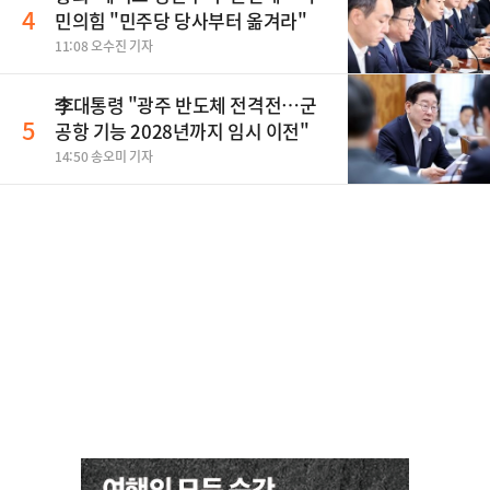
4
민의힘 "민주당 당사부터 옮겨라"
11:08 오수진 기자
李대통령 "광주 반도체 전격전…군
5
공항 기능 2028년까지 임시 이전"
14:50 송오미 기자