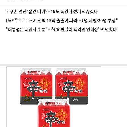
지구촌 덮친 ‘살인 더위’…49도 폭염에 전기도 끊겼다
UAE “호르무즈서 선박 15척 줄줄이 피격…1명 사망·20명 부상”
"대통령은 세입자일 뿐"…'400만달러 백악관 연회장' 또 멈췄다