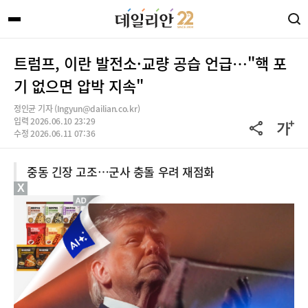
트럼프, 이란 발전소·교량 공습 언급…"핵 포
기 없으면 압박 지속"
정인균 기자 (Ingyun@dailian.co.kr)
입력 2026.06.10 23:29
수정 2026.06.11 07:36
중동 긴장 고조…군사 충돌 우려 재점화
X