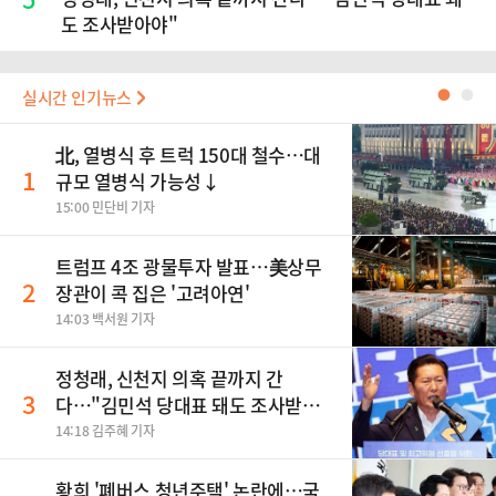
도 조사받아야"
실시간 인기뉴스
●
●
北, 열병식 후 트럭 150대 철수…대
1
규모 열병식 가능성↓
15:00 민단비 기자
트럼프 4조 광물투자 발표…美상무
2
장관이 콕 집은 '고려아연'
14:03 백서원 기자
정청래, 신천지 의혹 끝까지 간
3
다…"김민석 당대표 돼도 조사받아
야"
14:18 김주혜 기자
황희 '폐버스 청년주택' 논란에…국