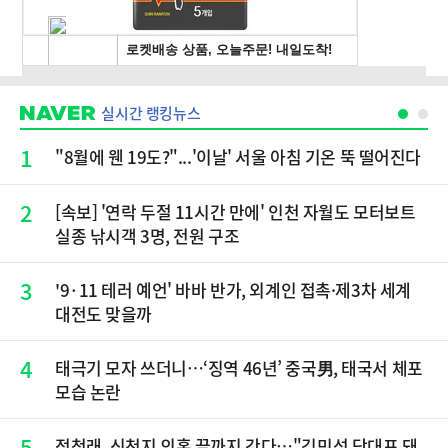
실시간 랭킹뉴스
1
"8월에 웬 19도?"...'이날' 서울 아침 기온 뚝 떨어진다
2
[속보] '연락 두절 11시간 만에' 인천 자월도 모터보트
실종 낚시객 3명, 전원 구조
3
'9·11 테러 예언' 바바 반가, 외계인 접촉·제3차 세계
대전도 맞을까
4
태극기 모자 쓰더니…‘징역 46년’ 중국男, 태국서 체포
모습 논란
5
정청래, 신천지 의혹 끝까지 간다…"김민석 당대표 돼