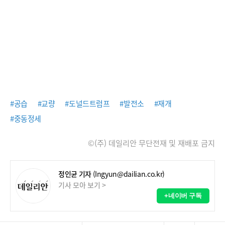
#공습
#교량
#도널드트럼프
#발전소
#재개
#중동정세
©(주) 데일리안 무단전재 및 재배포 금지
정인균 기자
(Ingyun@dailian.co.kr)
기사 모아 보기 >
+네이버 구독