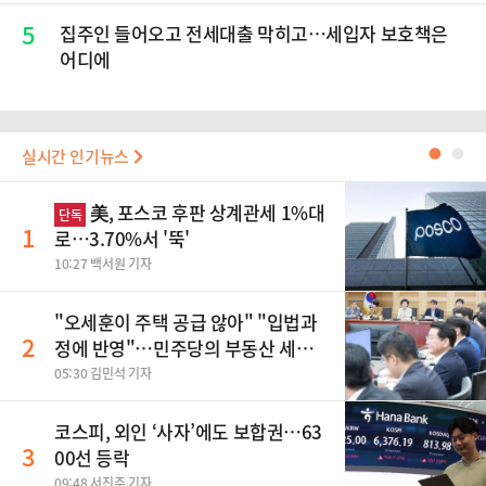
5
집주인 들어오고 전세대출 막히고…세입자 보호책은
어디에
실시간 인기뉴스
●
●
美, 포스코 후판 상계관세 1%대
단독
1
로…3.70%서 '뚝'
10:27 백서원 기자
"오세훈이 주택 공급 않아" "입법과
2
정에 반영"…민주당의 부동산 세제
개편 해법은
05:30 김민석 기자
코스피, 외인 ‘사자’에도 보합권…63
3
00선 등락
09:48 서진주 기자