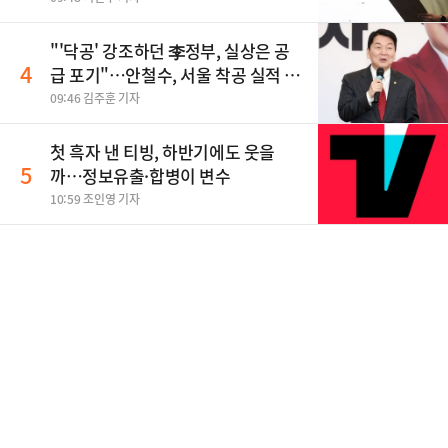
"'닥공' 강조하던 李정부, 실상은 공
4
급 포기"…안철수, 서울 착공 실적 미
달 비판
09:46 김주훈 기자
첫 흑자 낸 티빙, 하반기에도 웃을
5
까…정보유출·합병이 변수
10:59 조인영 기자