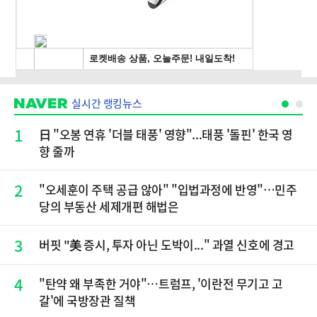
실시간 랭킹뉴스
1
日 "오봉 연휴 '더블 태풍' 영향"...태풍 '돌핀' 한국 영
향 줄까
2
"오세훈이 주택 공급 않아" "입법과정에 반영"…민주
당의 부동산 세제개편 해법은
3
버핏 "美 증시, 투자 아닌 도박이..." 과열 신호에 경고
4
"탄약 왜 부족한 거야"…트럼프, '이란전 무기고 고
갈'에 국방장관 질책