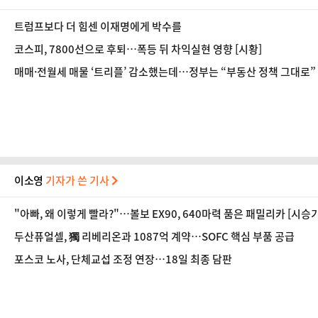
트럼프보다 더 힘센 이재명에게 박수를
코스피, 7800선으로 후퇴…폭등 뒤 차익실현 영향 [시황]
매매·전월세 매물 ‘트리플’ 감소했는데…정부는 “부동산 정책 그대로
이소영
기자가 쓴 기사
"아빠, 왜 이렇게 빨라?"…볼보 EX90, 640마력 품은 패밀리카 [시승기
두산퓨얼셀, 獨 리베리온과 1087억 계약…SOFC 핵심 부품 공급
포스코 노사, 단체교섭 조정 연장…18일 최종 담판