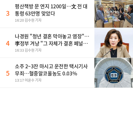
평산책방 문 연지 1200일…文 전 대
3
통령 63만명 맞았다
16:20 김수현 기자
나경원 "청년 결혼 막아놓고 염장"…
4
李정부 겨냥 "그 자체가 결혼 페널
티"
16:33 김수현 기자
소주 2~3잔 마시고 운전한 택시기사
5
무죄…혈중알코올농도 0.03%
13:17 어윤수 기자