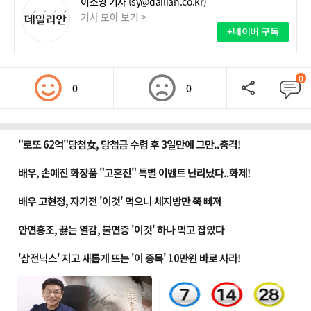
이소영 기자
(sy@dailian.co.kr)
기사 모아 보기 >
+네이버 구독
0
0
0