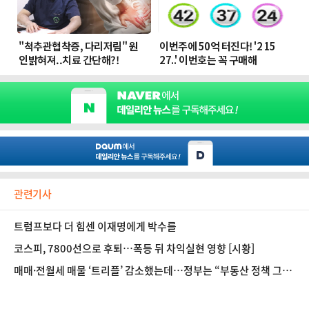
관련기사
트럼프보다 더 힘센 이재명에게 박수를
코스피, 7800선으로 후퇴…폭등 뒤 차익실현 영향 [시황]
매매·전월세 매물 ‘트리플’ 감소했는데…정부는 “부동산 정책 그대
로”