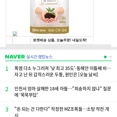
실시간 랭킹뉴스
1
폭염 다소 누그러져 '낮 최고 35도'·동해안 이틀째 비…
자고 난 뒤 갑작스러운 두통, 원인은 [오늘 날씨]
2
인천서 엄마 살해한 18세 아들…"죄송하지 않냐" 질문
에 ‘묵묵부답’
3
"돈 되는 건 다한다" 작정한 MZ조폭들…소탕 작전 개
시