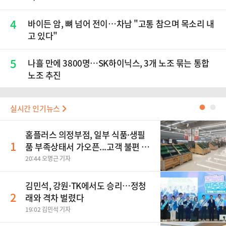
4
바이든 암, 뼈 넘어 전이…차남 "고통 참으며 목소리 내
고 있다"
5
나흘 만에 3800명…SK하이닉스, 3개 노조 묶는 통합
노조 추진
실시간 인기뉴스
●
●
홈플러스 의정부점, 일부 식품·생필
1
품 부족상태서 가오픈...고객 불편 가
중
20:44 오명근 기자
김민석, 강원·TK에서도 승리…정청
2
래와 격차 벌렸다
19:02 김민석 기자