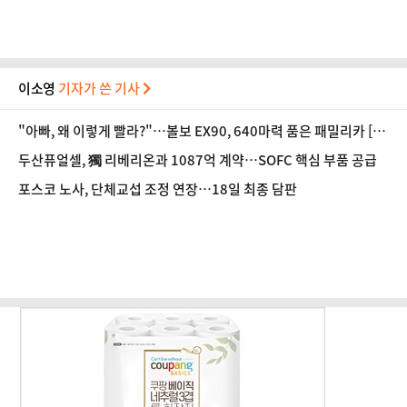
이소영
기자가 쓴 기사
"아빠, 왜 이렇게 빨라?"…볼보 EX90, 640마력 품은 패밀리카 [시
승기]
두산퓨얼셀, 獨 리베리온과 1087억 계약…SOFC 핵심 부품 공급
포스코 노사, 단체교섭 조정 연장…18일 최종 담판