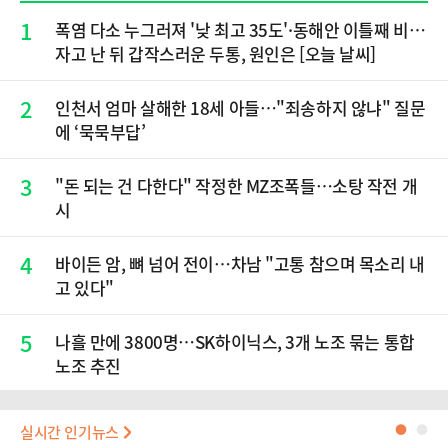
1
폭염 다소 누그러져 '낮 최고 35도'·동해안 이틀째 비…
자고 난 뒤 갑작스러운 두통, 원인은 [오늘 날씨]
2
인천서 엄마 살해한 18세 아들…"죄송하지 않냐" 질문
에 ‘묵묵부답’
3
"돈 되는 건 다한다" 작정한 MZ조폭들…소탕 작전 개
시
4
바이든 암, 뼈 넘어 전이…차남 "고통 참으며 목소리 내
고 있다"
5
나흘 만에 3800명…SK하이닉스, 3개 노조 묶는 통합
노조 추진
실시간 인기뉴스
●
●