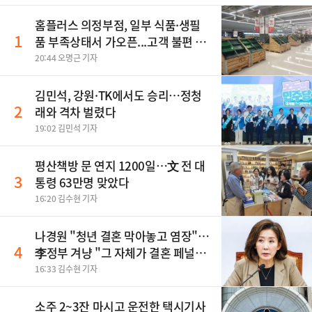
홈플러스 의정부점, 일부 식품·생필
1
품 부족상태서 가오픈...고객 불편 가
중
20:44 오명근 기자
김민석, 강원·TK에서도 승리…정청
2
래와 격차 벌렸다
19:02 김민석 기자
평산책방 문 연지 1200일…文 전 대
3
통령 63만명 맞았다
16:20 김수현 기자
나경원 "청년 결혼 막아놓고 염장"…
4
李정부 겨냥 "그 자체가 결혼 페널
티"
16:33 김수현 기자
소주 2~3잔 마시고 운전한 택시기사