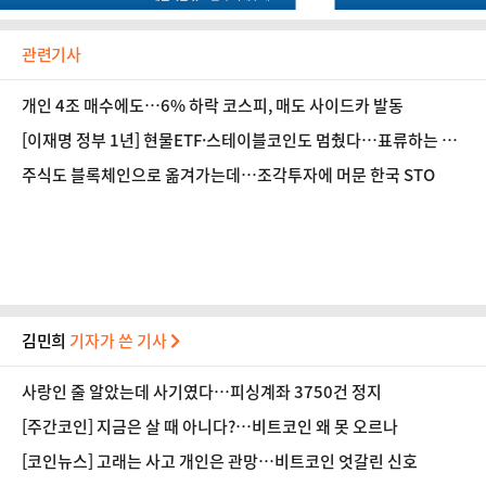
관련기사
개인 4조 매수에도…6% 하락 코스피, 매도 사이드카 발동
[이재명 정부 1년] 현물ETF·스테이블코인도 멈췄다…표류하는 가
상자산 공약
주식도 블록체인으로 옮겨가는데…조각투자에 머문 한국 STO
김민희
기자가 쓴 기사
사랑인 줄 알았는데 사기였다…피싱계좌 3750건 정지
[주간코인] 지금은 살 때 아니다?…비트코인 왜 못 오르나
[코인뉴스] 고래는 사고 개인은 관망…비트코인 엇갈린 신호