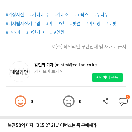
#가상자산
#거래대금
#거래소
#고팍스
#두나무
#디지털자산기본법
#비트코인
#빗썸
#이재명
#코빗
#코스피
#코인게코
#코인원
©(주) 데일리안 무단전재 및 재배포 금지
김민희 기자
(minimi@dailian.co.kr)
기사 모아 보기 >
+네이버 구독
0
0
0