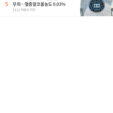
5
무죄…혈중알코올농도 0.03%
13:17 어윤수 기자