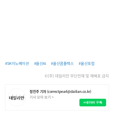
#SK이노베이션
#울산AI
#울산콤플렉스
#울산포럼
©(주) 데일리안 무단전재 및 재배포 금지
정진주 기자
(correctpearl@dailian.co.kr)
기사 모아 보기 >
+네이버 구독