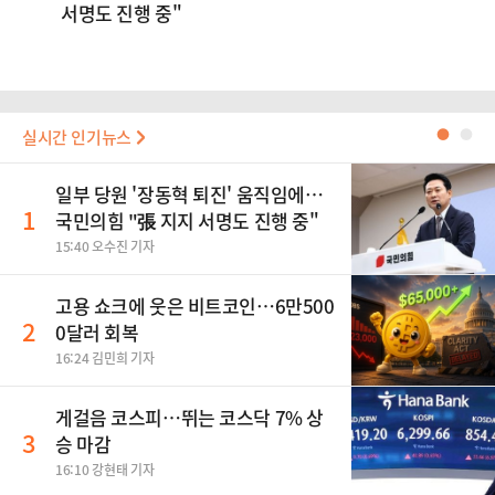
서명도 진행 중"
실시간 인기뉴스
●
●
일부 당원 '장동혁 퇴진' 움직임에…
1
국민의힘 "張 지지 서명도 진행 중"
15:40 오수진 기자
고용 쇼크에 웃은 비트코인…6만500
2
0달러 회복
16:24 김민희 기자
게걸음 코스피…뛰는 코스닥 7% 상
3
승 마감
16:10 강현태 기자