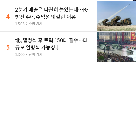
2분기 매출은 나란히 늘었는데…K-
4
방산 4사, 수익성 엇갈린 이유
15:03 이소영 기자
北, 열병식 후 트럭 150대 철수…대
5
규모 열병식 가능성↓
15:00 민단비 기자