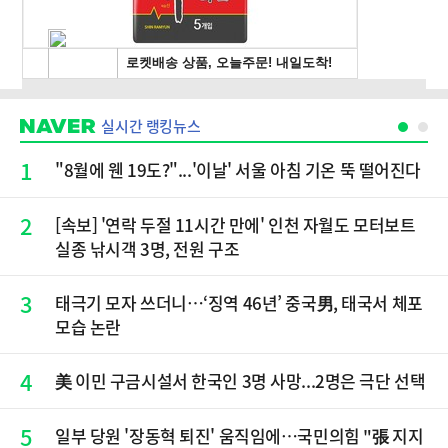
실시간 랭킹뉴스
1
"8월에 웬 19도?"...'이날' 서울 아침 기온 뚝 떨어진다
2
[속보] '연락 두절 11시간 만에' 인천 자월도 모터보트
실종 낚시객 3명, 전원 구조
3
태극기 모자 쓰더니…‘징역 46년’ 중국男, 태국서 체포
모습 논란
4
美 이민 구금시설서 한국인 3명 사망...2명은 극단 선택
5
일부 당원 '장동혁 퇴진' 움직임에…국민의힘 "張 지지