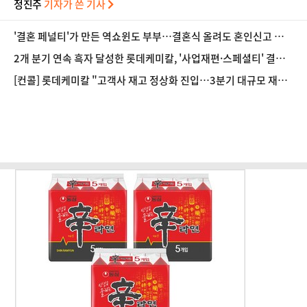
정진주
기자가 쓴 기사
'결혼 페널티'가 만든 역쇼윈도 부부…결혼식 올려도 혼인신고 미룬
다 [Now 2.30]
2개 분기 연속 흑자 달성한 롯데케미칼, '사업재편·스페셜티' 결실
(종합)
[컨콜] 롯데케미칼 "고객사 재고 정상화 진입…3분기 대규모 재고
축적 가능성 제한적"