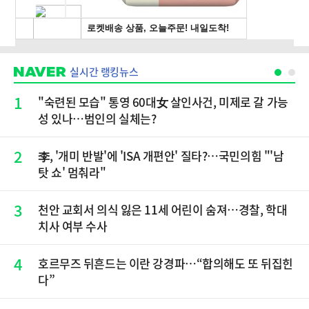
실시간 랭킹뉴스
1
"숙련된 모습" 통영 60대女 살인사건, 미제로 갈 가능
성 있나…범인의 실체는?
2
李, '개미 반발'에 'ISA 개편안' 질타?…국민의힘 "'남
탓 쇼' 멈춰라"
3
천안 교회서 의식 잃은 11세 어린이 숨져…경찰, 학대
치사 여부 수사
4
호르무즈 뒤흔드는 이란 강경파…“합의해도 또 뒤집힌
다”