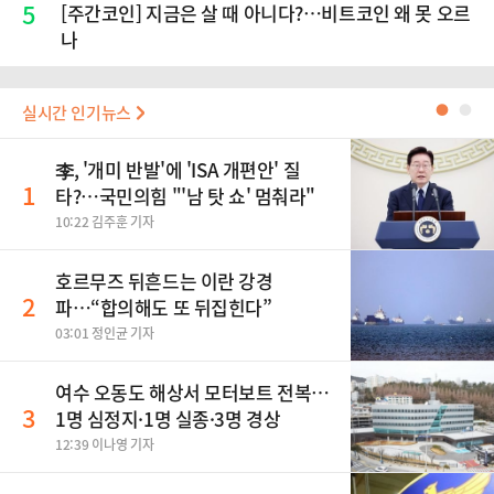
5
[주간코인] 지금은 살 때 아니다?…비트코인 왜 못 오르
나
실시간 인기뉴스
●
●
李, '개미 반발'에 'ISA 개편안' 질
1
타?…국민의힘 "'남 탓 쇼' 멈춰라"
10:22 김주훈 기자
호르무즈 뒤흔드는 이란 강경
2
파…“합의해도 또 뒤집힌다”
03:01 정인균 기자
여수 오동도 해상서 모터보트 전복…
3
1명 심정지·1명 실종·3명 경상
12:39 이나영 기자