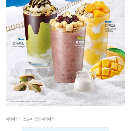
이디야커피, 컵빙수 3종ⓒ이디야커피