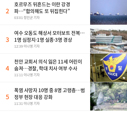
호르무즈 뒤흔드는 이란 강경
2
파…“합의해도 또 뒤집힌다”
03:01 정인균 기자
여수 오동도 해상서 모터보트 전복…
3
1명 심정지·1명 실종·3명 경상
12:39 이나영 기자
천안 교회서 의식 잃은 11세 어린이
4
숨져…경찰, 학대 치사 여부 수사
11:11 이나영 기자
폭염 사망자 10명 중 8명 고령층…범
5
정부 현장 대응 강화
11:31 이나영 기자