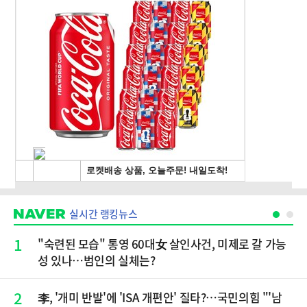
실시간 랭킹뉴스
1
"숙련된 모습" 통영 60대女 살인사건, 미제로 갈 가능
성 있나…범인의 실체는?
2
李, '개미 반발'에 'ISA 개편안' 질타?…국민의힘 "'남