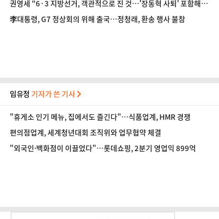
권영세 "6·3 지방선거, 객관적으로 진 것…'장동혁 사퇴' 포함해 논
의해야"
李대통령, G7 정상회의 위해 출국…정청래, 환송 행사 불참
임유정
기자가 쓴 기사
"휴게소 인기 메뉴, 집에서도 즐긴다"…식품업계, HMR 경쟁
편의점업계, 세계청년대회 조직위와 업무협약 체결
"외국인·백화점이 이끌었다"…롯데쇼핑, 2분기 영업익 899억