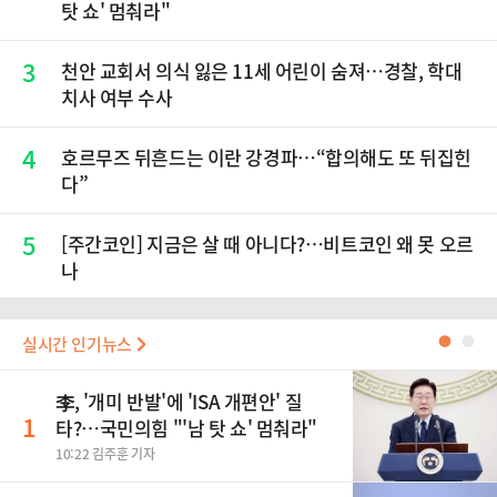
탓 쇼' 멈춰라"
3
천안 교회서 의식 잃은 11세 어린이 숨져…경찰, 학대
치사 여부 수사
4
호르무즈 뒤흔드는 이란 강경파…“합의해도 또 뒤집힌
다”
5
[주간코인] 지금은 살 때 아니다?…비트코인 왜 못 오르
나
실시간 인기뉴스
●
●
李, '개미 반발'에 'ISA 개편안' 질
1
타?…국민의힘 "'남 탓 쇼' 멈춰라"
10:22 김주훈 기자