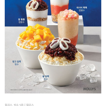
할리스, 빙수 5종ⓒ할리스