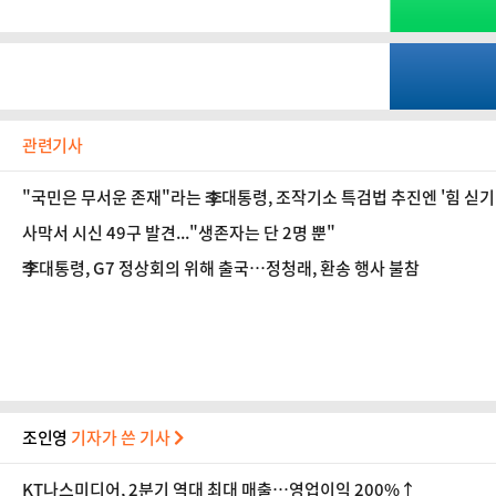
관련기사
"국민은 무서운 존재"라는 李대통령, 조작기소 특검법 추진엔 '힘 싣기
사막서 시신 49구 발견..."생존자는 단 2명 뿐"
李대통령, G7 정상회의 위해 출국…정청래, 환송 행사 불참
조인영
기자가 쓴 기사
KT나스미디어, 2분기 역대 최대 매출…영업이익 200%↑