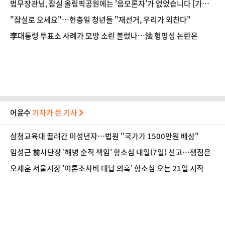
법무장관님, 잠실 올림픽공원에는 '음모론자'가 없었습니다 [기자
수첩-사회]
"잠실로 오세요"…현충일 청년들 "재선거, 우리가 외친다"
李대통령 투표소 사례가 모방 소란 불렀나…法 형평성 논란은
어윤수
기자가 쓴 기사
삼청교육대 끌려간 미성년자…법원 "국가가 1500만원 배상"
임성근 前사단장 '해병 순직 책임' 항소심 내일(7일) 선고…쟁점은
오세훈 서울시장 '여론조사비 대납 의혹' 항소심 오는 21일 시작