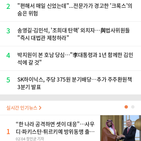
2
"편해서 매일 신었는데"...전문가가 경고한 '크록스'의
숨은 위험
3
송영길·김민석, '조희대 탄핵' 외치자…與법사위원들
"즉시 대법관 제청하라"
4
박지원이 본 호남 당심…"李대통령과 1년 함께한 김민
석에 갈 것"
5
SK하이닉스, 주당 375원 분기배당…추가 주주환원책
3분기 발표
실시간 인기뉴스
●
●
“한 나라 공격하면 셋이 대응”…사우
1
디·파키스탄·튀르키예 방위동맹 출
범
02:04 정인균 기자