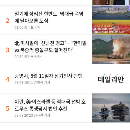
열기에 삼켜진 한반도! 역대급 폭염
2
에 달아오른 도심!
01:00 홍금표 기자
北 미사일에 ‘신냉전 경고’…“한미일
3
vs 북중러 충돌구도 짙어진다”
00:59 정인균 기자
광명시, 8월 11일자 정기인사 단행
4
08.07 19:11 명미정 기자
이란, 美·이스라엘 등 적대국 선박 호
5
르무즈 통행금지 법안 추진
08.07 20:23 김규환 기자