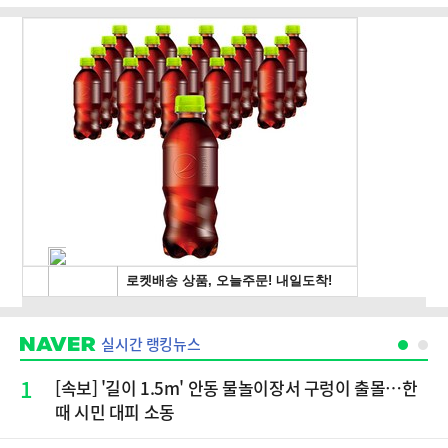
실시간 랭킹뉴스
1
[속보] '길이 1.5m' 안동 물놀이장서 구렁이 출몰…한
때 시민 대피 소동