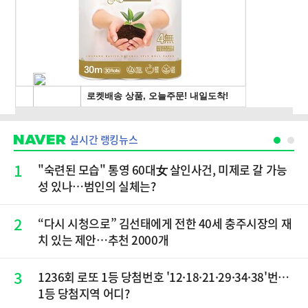
실시간 랭킹뉴스
1
"숙련된 모습" 통영 60대女 살인사건, 미제로 갈 가능
성 있나…범인의 실체는?
2
“다시 시청으로” 김선태에게 전한 40세 충주시장의 재
치 있는 제안…추천 2000개
3
1236회 로또 1등 당첨번호 '12·18·21·29·34·38'번…
1등 당첨지역 어디?