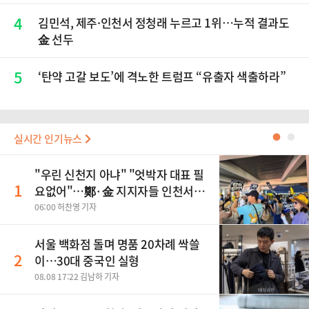
4
김민석, 제주·인천서 정청래 누르고 1위…누적 결과도
金 선두
5
‘탄약 고갈 보도’에 격노한 트럼프 “유출자 색출하라”
실시간 인기뉴스
●
●
"우린 신천지 아냐" "엇박자 대표 필
1
요없어"…鄭·金 지지자들 인천서
'격돌'
06:00 허찬영 기자
서울 백화점 돌며 명품 20차례 싹쓸
2
이…30대 중국인 실형
08.08 17:22 김남하 기자