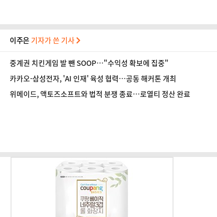
이주은
기자가 쓴 기사
중계권 치킨게임 발 뺀 SOOP…"수익성 확보에 집중"
카카오-삼성전자, 'AI 인재' 육성 협력…공동 해커톤 개최
위메이드, 액토즈소프트와 법적 분쟁 종료…로열티 정산 완료