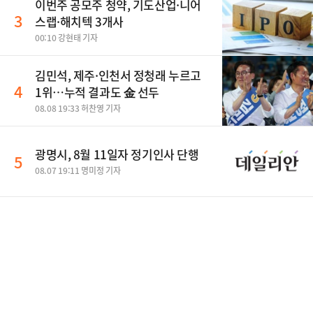
이번주 공모주 청약, 기도산업·니어
3
스랩·해치텍 3개사
00:10 강현태 기자
김민석, 제주·인천서 정청래 누르고
4
1위…누적 결과도 金 선두
08.08 19:33 허찬영 기자
광명시, 8월 11일자 정기인사 단행
5
08.07 19:11 명미정 기자