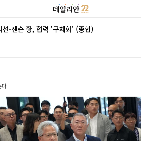
선-젠슨 황, 협력 '구체화' (종합)
는다