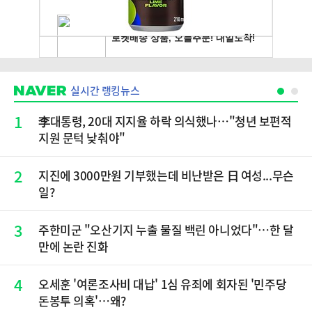
실시간 랭킹뉴스
1
李대통령, 20대 지지율 하락 의식했나…"청년 보편적
지원 문턱 낮춰야"
2
지진에 3000만원 기부했는데 비난받은 日 여성...무슨
일?
3
주한미군 "오산기지 누출 물질 백린 아니었다"…한 달
만에 논란 진화
4
오세훈 '여론조사비 대납' 1심 유죄에 회자된 '민주당
돈봉투 의혹'…왜?