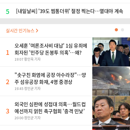
5
[내일날씨] '39도 찜통더위' 절정 찍는다…열대야 계속
실시간 인기뉴스
●
●
오세훈 '여론조사비 대납' 1심 유죄에
1
회자된 '민주당 돈봉투 의혹'…왜?
19:07 황인욱 기자
"솟구친 화염에 공장 아수라장"…양
2
주 섬유공장 화재, 4명 중경상
19:45 정인균 기자
외국인 심판에 성접대 의혹…월드컵
3
예선까지 얽힌 축구협회 '충격 민낯’
20:00 정인균 기자