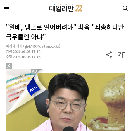
"일베, 탱크로 밀어버려야" 최욱 "죄송하다만
극우들엔 아냐"
이지희 기자 (ljh4749@dailian.co.kr)
입력 2026.06.08 17:16
수정 2026.06.08 17:16
X