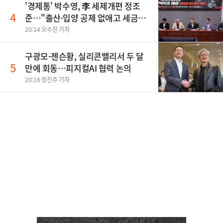
'경제통' 박수영, 李 세제개편 정조
4
준…"출산·입양 공제 없애고 세금폭
탄"
20:14 오수진 기자
구광모-젠슨황, 실리콘밸리서 두 달
5
만에 회동…피지컬AI 협력 논의
20:16 정진주 기자