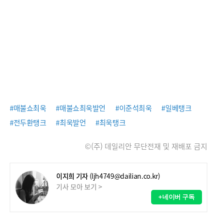
#매불쇼최욱
#매불쇼최욱발언
#이준석최욱
#일베탱크
#전두환탱크
#최욱발언
#최욱탱크
©(주) 데일리안 무단전재 및 재배포 금지
이지희 기자
(ljh4749@dailian.co.kr)
기사 모아 보기 >
+네이버 구독