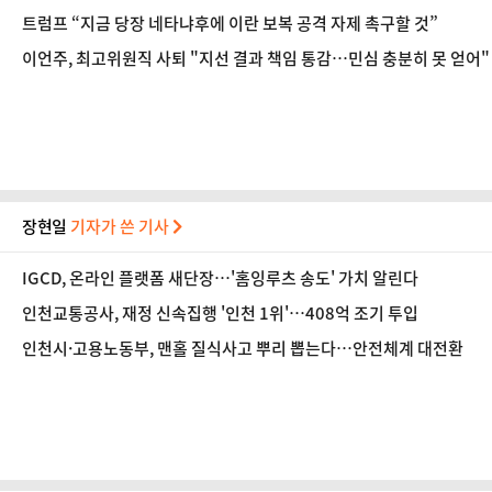
트럼프 “지금 당장 네타냐후에 이란 보복 공격 자제 촉구할 것”
이언주, 최고위원직 사퇴 "지선 결과 책임 통감…민심 충분히 못 얻어"
장현일
기자가 쓴 기사
IGCD, 온라인 플랫폼 새단장…'홈잉루츠 송도' 가치 알린다
인천교통공사, 재정 신속집행 '인천 1위'…408억 조기 투입
인천시·고용노동부, 맨홀 질식사고 뿌리 뽑는다…안전체계 대전환