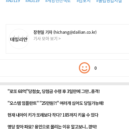
#AD119
#AD119
#계양천산책로
#김포시
#불법영업시설
장현일 기자
(hichang@dailian.co.kr)
기사 모아 보기 >
0