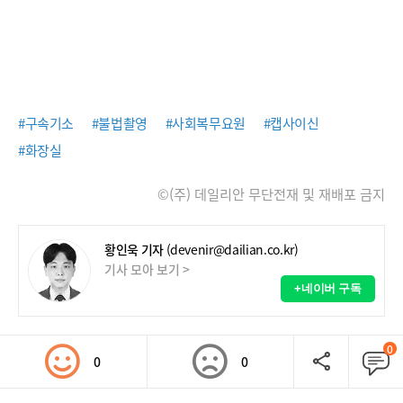
#구속기소
#불법촬영
#사회복무요원
#캡사이신
#화장실
©(주) 데일리안 무단전재 및 재배포 금지
황인욱 기자
(devenir@dailian.co.kr)
기사 모아 보기 >
+네이버 구독
0
0
0