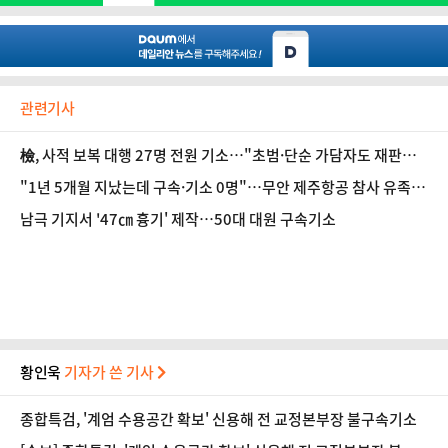
관련기사
檢, 사적 보복 대행 27명 전원 기소…"초범·단순 가담자도 재판
행"
"1년 5개월 지났는데 구속·기소 0명"…무안 제주항공 참사 유족
분통
남극 기지서 '47㎝ 흉기' 제작…50대 대원 구속기소
황인욱
기자가 쓴 기사
종합특검, '계엄 수용공간 확보' 신용해 전 교정본부장 불구속기소