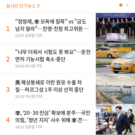
실시간 인기뉴스
●
●
"정청래, 李 모욕에 침묵" vs "금도
1
넘지 말라"…친명-친청 최고위원 후
보, 제주서 격돌
13:07 김주훈 기자
"너무 더워서 시험도 못 봐요"…운전
2
면허 기능시험 축소·중단
10:50 이나영 기자
美 해상봉쇄로 이란 원유 수출 차
3
질…하르그섬 1주 이상 선적 중단
15:32 이나영 기자
李, '20·30 민심' 확보에 분주…국민
4
의힘, '청년 지지' 사수 위해 李 견제
사활
16:21 김주훈 기자