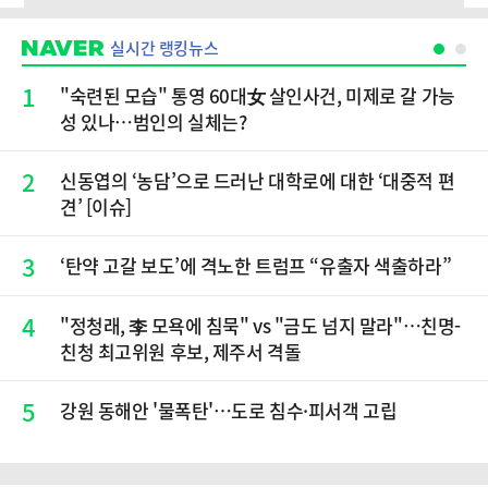
실시간 랭킹뉴스
1
"숙련된 모습" 통영 60대女 살인사건, 미제로 갈 가능
성 있나…범인의 실체는?
2
신동엽의 ‘농담’으로 드러난 대학로에 대한 ‘대중적 편
견’ [이슈]
3
‘탄약 고갈 보도’에 격노한 트럼프 “유출자 색출하라”
4
"정청래, 李 모욕에 침묵" vs "금도 넘지 말라"…친명-
친청 최고위원 후보, 제주서 격돌
5
강원 동해안 '물폭탄'…도로 침수·피서객 고립