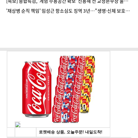
[속보] 종합특검, '계엄 수용공간 확보' 신용해 전 교정본부장 불구
속기소
'채상병 순직 책임' 임성근 항소심도 징역 3년…"생명·신체 보호
의무 저버려"