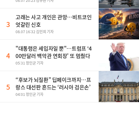
08.07 20:23 김규환 기자
고래는 사고 개인은 관망…비트코인
3
엇갈린 신호
08.07 16:32 김민희 기자
"대통령은 세입자일 뿐"…트럼프 '4
4
00만달러 백악관 연회장' 또 멈췄다
05:31 정인균 기자
“후보가 뇌질환” 딥페이크까지…프
5
랑스 대선판 흔드는 ‘러시아 검은손’
04:01 정인균 기자