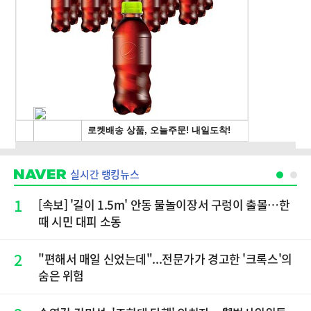
실시간 랭킹뉴스
1
[속보] '길이 1.5m' 안동 물놀이장서 구렁이 출몰…한
때 시민 대피 소동
2
"편해서 매일 신었는데"...전문가가 경고한 '크록스'의
숨은 위험