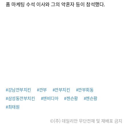
품 마케팅 수석 이사와 그의 약혼자 등이 참석했다.
#강남깐부치킨
#깐부
#깐부치킨
#깐부회동
#삼성동깐부치킨
#엔비디아
#젠슨황
#젠슨황
#최태원
©(주) 데일리안 무단전재 및 재배포 금지