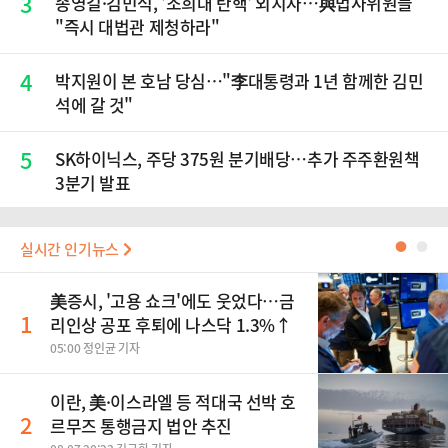
3
송영길·김민석, '조희대 탄핵' 외치자…與법사위원들
"즉시 대법관 제청하라"
4
박지원이 본 호남 당심…"李대통령과 1년 함께한 김민
석에 갈 것"
5
SK하이닉스, 주당 375원 분기배당…추가 주주환원책
3분기 발표
실시간 인기뉴스
●
●
美증시, '고용 쇼크'에도 웃었다…금
1
리인상 공포 후퇴에 나스닥 1.3%↑
05:00 정인균 기자
이란, 美·이스라엘 등 적대국 선박 호
2
르무즈 통행금지 법안 추진