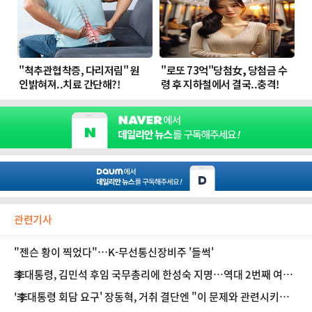
관련기사
"젠슨 황이 찍었다"…K-무선통신장비주 '들썩'
李대통령, 김민석 후임 국무총리에 한성숙 지명…역대 2번째 여성
총리
'李대통령 회담 요구' 장동혁, 거취 결단엔 "이 문제와 관련시키는