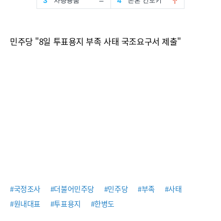
민주당 "8일 투표용지 부족 사태 국조요구서 제출"
#국정조사
#더불어민주당
#민주당
#부족
#사태
#원내대표
#투표용지
#한병도