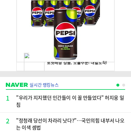
실시간 랭킹뉴스
1
"우리가 지지했던 인간들이 이 꼴 만들었다" 허지웅 일
침
2
​"정청래 당선이 차라리 낫다?"…국민의힘 내부서 나오
는 이색 셈법