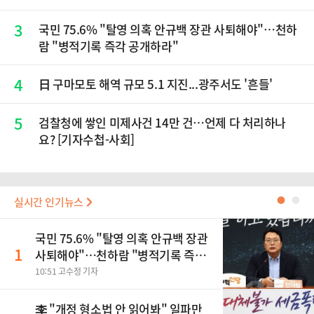
3
국민 75.6% "탈영 의혹 안규백 장관 사퇴해야"…천하
람 "병적기록 즉각 공개하라"
4
日 구마모토 해역 규모 5.1 지진...광주서도 '흔들'
5
검찰청에 쌓인 미제사건 14만 건…언제 다 처리하나
요? [기자수첩-사회]
실시간 인기뉴스
●
●
국민 75.6% "탈영 의혹 안규백 장관
1
사퇴해야"…천하람 "병적기록 즉각
공개하라"
10:51 고수정 기자
李 "개정 형소법 안 읽어봐" 일파만