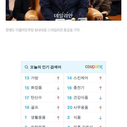
한병도 더불어민주당 원내대표 ⓒ데일리안 홍금표 기자