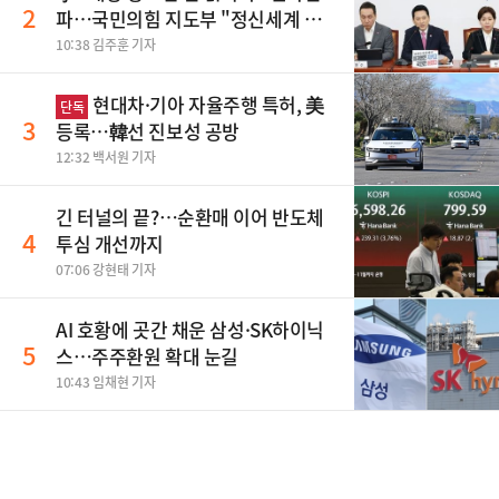
2
파…국민의힘 지도부 "정신세계 궁
금하다"
10:38 김주훈 기자
현대차·기아 자율주행 특허, 美
단독
3
등록…韓선 진보성 공방
12:32 백서원 기자
긴 터널의 끝?…순환매 이어 반도체
4
투심 개선까지
07:06 강현태 기자
AI 호황에 곳간 채운 삼성·SK하이닉
5
스…주주환원 확대 눈길
10:43 임채현 기자