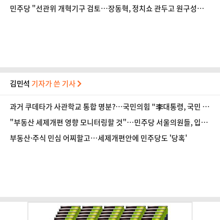
리
민주당 "선관위 개혁기구 검토…장동혁, 정치쇼 관두고 원구성부
터 협조하라"
김민석
기자가 쓴 기사
과거 쿠데타가 사관학교 통합 명분?…국민의힘 "李대통령, 국민 앞
에 설명하라"
"부동산 세제개편 영향 모니터링할 것"…민주당 서울의원들, 입법
논의 예고
부동산·주식 민심 어찌할고…세제개편안에 민주당도 '당혹'