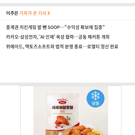
이주은
기자가 쓴 기사
중계권 치킨게임 발 뺀 SOOP…"수익성 확보에 집중"
카카오-삼성전자, 'AI 인재' 육성 협력…공동 해커톤 개최
위메이드, 액토즈소프트와 법적 분쟁 종료…로열티 정산 완료