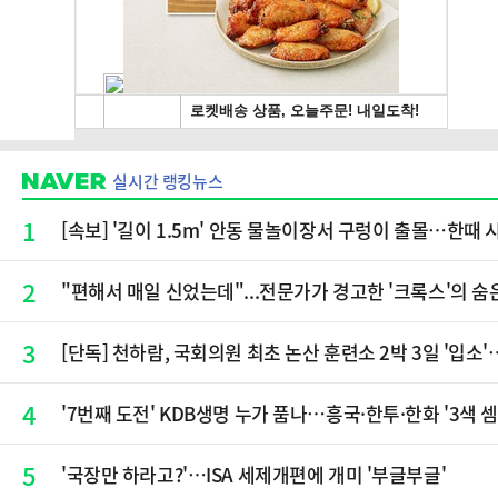
실시간 랭킹뉴스
1
[속보] '길이 1.5m' 안동 물놀이장서 구렁이 출몰…한때 
2
"편해서 매일 신었는데"...전문가가 경고한 '크록스'의 숨
3
[단독] 천하람, 국회의원 최초 논산 훈련소 2박 3일 '입
4
'7번째 도전' KDB생명 누가 품나…흥국·한투·한화 '3색 
5
'국장만 하라고?'…ISA 세제개편에 개미 '부글부글'