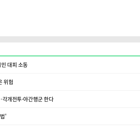
시민 대피 소동
은 위험
소'…각개전투·야간행군 한다
셈법'