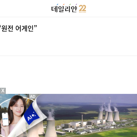
“원전 어게인”
X