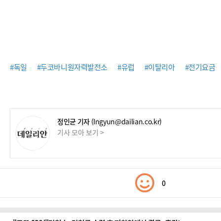
#독일
#두코바니원자력발전소
#유럽
#이탈리아
#전기요금
정인균 기자
(Ingyun@dailian.co.kr)
기사 모아 보기 >
0