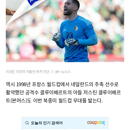
지네딘 지단의 아들인 루카 지단. ⓒ AP=뉴시스
역시 1998년 프랑스 월드컵에서 네덜란드의 주축 선수로
활약했던 공격수 클루이베르트의 아들 저스틴 클루이베르
트(본머스)도 이번 북중미 월드컵 무대를 밟는다.