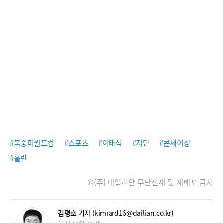
#북중미월드컵
#스포츠
#이태석
#지단
#콘세이상
#홀란
©(주) 데일리안 무단전재 및 재배포 금지
김평호 기자
(kimrard16@dailian.co.kr)