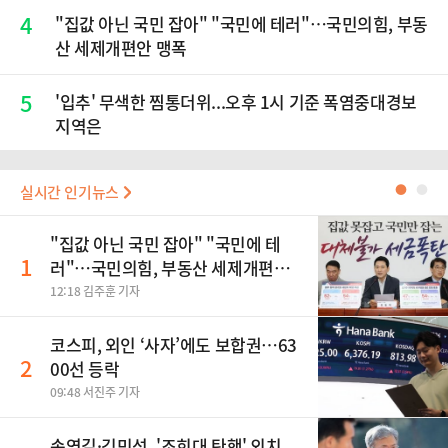
4
"집값 아닌 국민 잡아" "국민에 테러"…국민의힘, 부동
산 세제개편안 맹폭
5
'입추' 무색한 찜통더위...오후 1시 기준 폭염중대경보
지역은
실시간 인기뉴스
●
●
"집값 아닌 국민 잡아" "국민에 테
1
러"…국민의힘, 부동산 세제개편안
맹폭
12:18 김주훈 기자
코스피, 외인 ‘사자’에도 보합권…63
2
00선 등락
09:48 서진주 기자
송영길·김민석, '조희대 탄핵' 외치