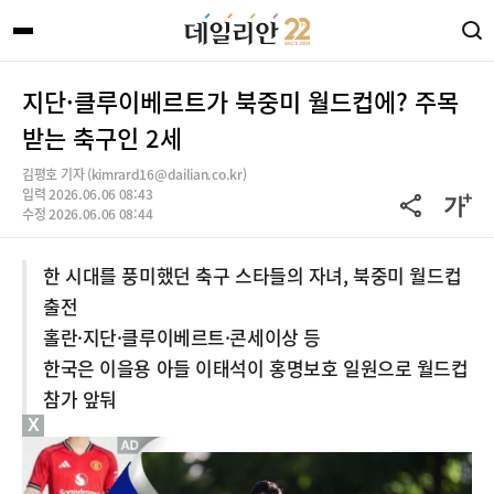
지단·클루이베르트가 북중미 월드컵에? 주목
받는 축구인 2세
김평호 기자 (kimrard16@dailian.co.kr)
입력 2026.06.06 08:43
수정 2026.06.06 08:44
한 시대를 풍미했던 축구 스타들의 자녀, 북중미 월드컵
출전
홀란·지단·클루이베르트·콘세이상 등
한국은 이을용 아들 이태석이 홍명보호 일원으로 월드컵
참가 앞둬
X