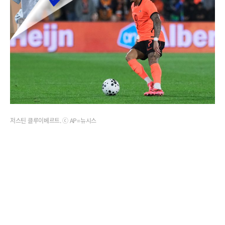
저스틴 클루이베르트. ⓒ AP=뉴시스