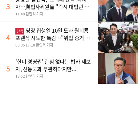
3
자…與법사위원들 "즉시 대법관 제
청하라"
11:48 김민석 기자
영장 집행일 10일 도과 원희룡
단독
4
포렌식 시도한 특검…"위법 증거 수
집" 지적
08.05 17:10 황인욱 기자
'한미 경영권' 관심 없다는 법카 제보
5
자, 신동국과 무관하다지만...
13:52 한보라 기자