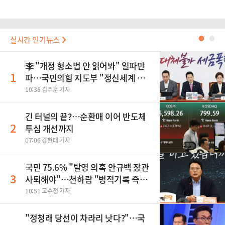
실시간 인기뉴스
●
●
李 "개정 형소법 안 읽어봐" 일파만
1
파…국민의힘 지도부 "정신세계 궁
금하다"
10:38 김주훈 기자
긴 터널의 끝?…순환매 이어 반도체
2
투심 개선까지
07:06 강현태 기자
국민 75.6% "탈영 의혹 안규백 장관
3
사퇴해야"…천하람 "병적기록 즉각
공개하라"
10:51 고수정 기자
​"정청래 당선이 차라리 낫다?"…국