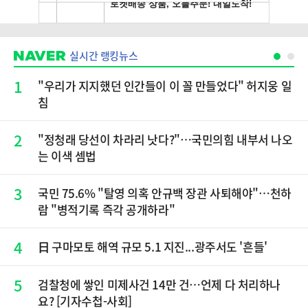
실시간 랭킹뉴스
1
"우리가 지지했던 인간들이 이 꼴 만들었다" 허지웅 일
침
2
​"정청래 당선이 차라리 낫다?"…국민의힘 내부서 나오
는 이색 셈법
3
국민 75.6% "탈영 의혹 안규백 장관 사퇴해야"…천하
람 "병적기록 즉각 공개하라"
4
日 구마모토 해역 규모 5.1 지진...광주서도 '흔들'
5
검찰청에 쌓인 미제사건 14만 건…언제 다 처리하나
요? [기자수첩-사회]