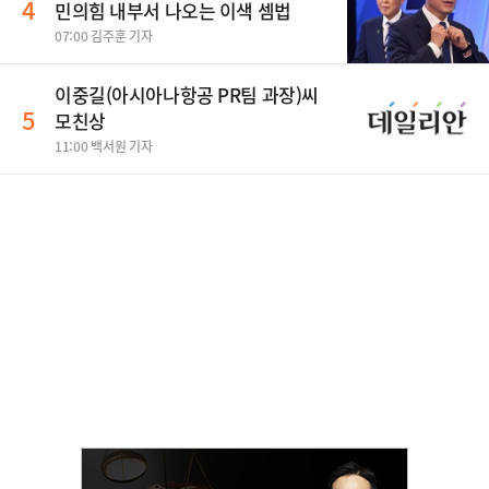
4
민의힘 내부서 나오는 이색 셈법
07:00 김주훈 기자
이중길(아시아나항공 PR팀 과장)씨
5
모친상
11:00 백서원 기자