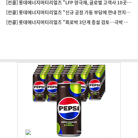
[컨콜] 롯데에너지머티리얼즈 "LFP 양극재, 글로벌 고객사 10곳
대상 승인평가"
[컨콜] 롯데에너지머티리얼즈 "신규 공장 가동 부담에 연내 전지박
분기 흑자는 어려워"
[컨콜] 롯데에너지머티리얼즈 "회로박 3단계 증설 검토…극박 수
요 대응"