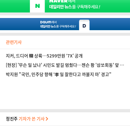
관련기사
지커, 드디어 韓 상륙…5299만원 ‘7X’ 공개
[현장] '무슨 일 났나' 시민도 발길 멈췄다…젠슨 황 '삼쏘회동' 앞 수
백명 운집
박지원 "국민, 민주당 향해 '李 일 잘한다고 까불지 마' 경고"
정진주
기자가 쓴 기사