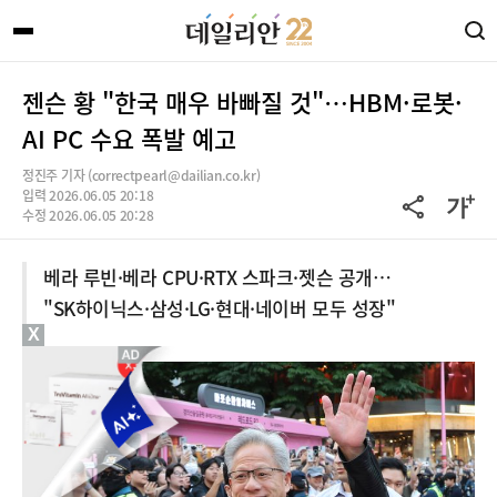
젠슨 황 "한국 매우 바빠질 것"…HBM·로봇·
AI PC 수요 폭발 예고
정진주 기자 (correctpearl@dailian.co.kr)
입력 2026.06.05 20:18
수정 2026.06.05 20:28
베라 루빈·베라 CPU·RTX 스파크·젯슨 공개…
"SK하이닉스·삼성·LG·현대·네이버 모두 성장"
X