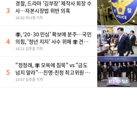
경찰, 드라마 '김부장' 제작사 회장 수
3
사…자본시장법 위반 의혹
16:42 이나영 기자
李, '20·30 민심' 확보에 분주…국민
4
의힘, '청년 지지' 사수 위해 李 견제
사활
16:21 김주훈 기자
"정청래, 李 모욕에 침묵" vs "금도
5
넘지 말라"…친명-친청 최고위원 후
보, 제주서 격돌
13:07 김주훈 기자