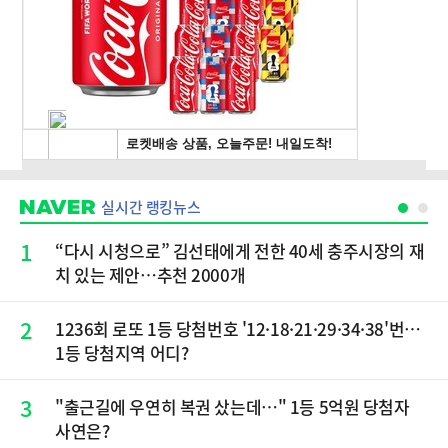
실시간 랭킹뉴스
1
“다시 시청으로” 김선태에게 전한 40세 충주시장의 재
치 있는 제안…추천 2000개
2
1236회 로또 1등 당첨번호 '12·18·21·29·34·38'번…
1등 당첨지역 어디?
3
"출근길에 우연히 복권 샀는데…" 1등 5억원 당첨자
사연은?