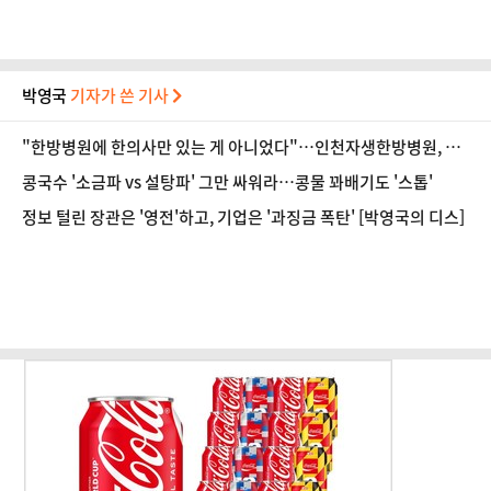
박영국
기자가 쓴 기사
"한방병원에 한의사만 있는 게 아니었다"…인천자생한방병원, 진
로 탐색의 장 마련
콩국수 '소금파 vs 설탕파' 그만 싸워라…콩물 꽈배기도 '스톱'
정보 털린 장관은 '영전'하고, 기업은 '과징금 폭탄' [박영국의 디스]