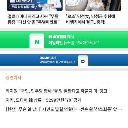
관련기사
박지원 "국민, 민주당 향해 '李 일 잘한다고 까불지 마' 경고"
지커, 드디어 韓 상륙…5299만원 ‘7X’ 공개
[현장] '무슨 일 났나' 시민도 발길 멈췄다…젠슨 황 '삼쏘회동' 앞 수
백명 운집