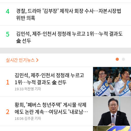
4
경찰, 드라마 '김부장' 제작사 회장 수사…자본시장법
위반 의혹
5
김민석, 제주·인천서 정청래 누르고 1위…누적 결과도
金 선두
실시간 인기뉴스
●
●
김민석, 제주·인천서 정청래 누르고
1
1위…누적 결과도 金 선두
19:33 허찬영 기자
황희, '폐버스 청년주택' 게시물 삭제
2
에도 논란 계속…여당서도 '내로남
불' 비판
18:06 김주훈 기자