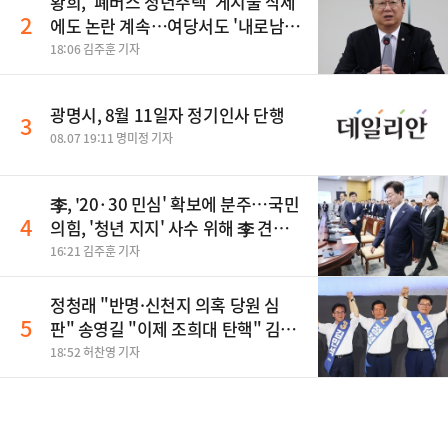
황희, '폐버스 청년주택' 게시물 삭제
2
에도 논란 계속…여당서도 '내로남
불' 비판
18:06 김주훈 기자
광명시, 8월 11일자 정기인사 단행
3
08.07 19:11 명미정 기자
李, '20·30 민심' 확보에 분주…국민
4
의힘, '청년 지지' 사수 위해 李 견제
사활
16:21 김주훈 기자
정청래 "반명·신천지 의혹 당원 심
5
판" 송영길 "이제 조희대 탄핵" 김민
석 "대체불가 민주당"
18:52 허찬영 기자