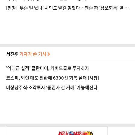
[현장] '무슨 일 났나' 시민도 발길 멈췄다…젠슨 황 '삼쏘회동' 앞 수
백명 운집
서진주
기자가 쓴 기사
‘역대급 실적’ 팔란티어, 커버드콜로 투자하자
코스피, 외인 매도 전환에 6300선 회복 실패 [시황]
비상장주식·조각투자 ‘증권사 간 거래’ 가능해진다