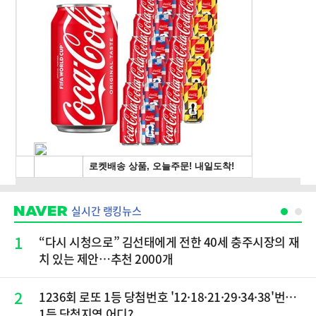
실시간 랭킹뉴스
1
“다시 시청으로” 김선태에게 전한 40세 충주시장의 재
치 있는 제안…추천 2000개
2
1236회 로또 1등 당첨번호 '12·18·21·29·34·38'번…
1등 당첨지역 어디?