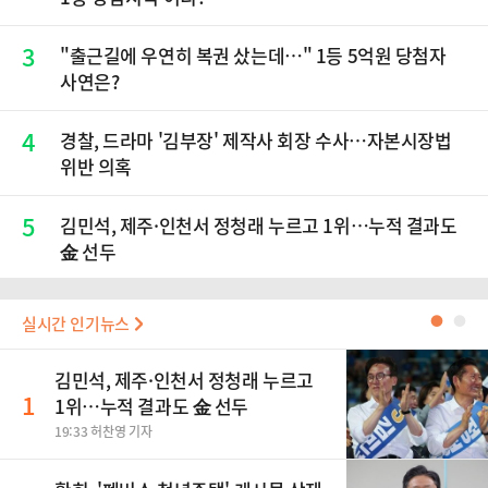
3
"출근길에 우연히 복권 샀는데…" 1등 5억원 당첨자
사연은?
4
경찰, 드라마 '김부장' 제작사 회장 수사…자본시장법
위반 의혹
5
김민석, 제주·인천서 정청래 누르고 1위…누적 결과도
金 선두
실시간 인기뉴스
●
●
김민석, 제주·인천서 정청래 누르고
1
1위…누적 결과도 金 선두
19:33 허찬영 기자