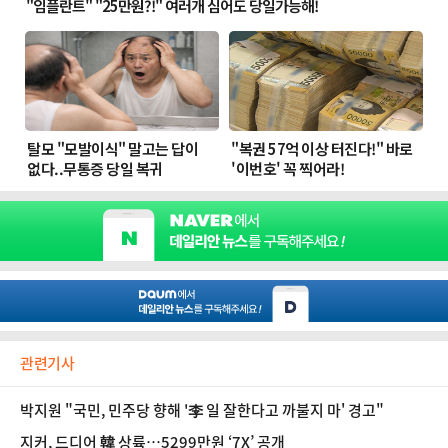
관련기사
박지원 "국민, 민주당 향해 '李 일 잘한다고 까불지 마' 경고"
지커, 드디어 韓 상륙…5299만원 ‘7X’ 공개