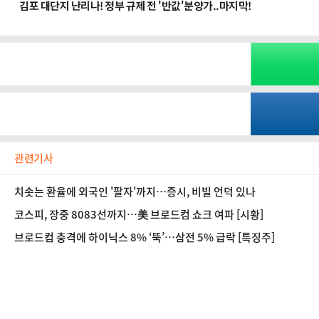
관련기사
치솟는 환율에 외국인 '팔자'까지…증시, 비빌 언덕 있나
코스피, 장중 8083선까지…美 브로드컴 쇼크 여파 [시황]
브로드컴 충격에 하이닉스 8% ‘뚝’…삼전 5% 급락 [특징주]